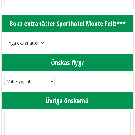
Boka extranätter Sporthotel Monte Feliz***
Önskas flyg?
Övriga önskemål