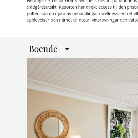
Heritage Le Telfair Golf & Wellness Resort på Mauritius 
trädgårdsutsikt. Resorten har direkt access till den pris
golfen kan du njuta av behandlingar i wellnesscentret ell
upplevelser och närhet till natur, vinprovningar och vat
Boende