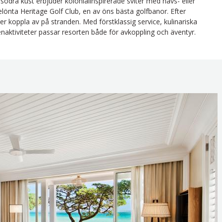
södra kust erbjuder kolonialinspirerade sviter med havs- eller
belönta Heritage Golf Club, en av öns bästa golfbanor. Efter
er koppla av på stranden. Med förstklassig service, kulinariska
tenaktiviteter passar resorten både för avkoppling och äventyr.