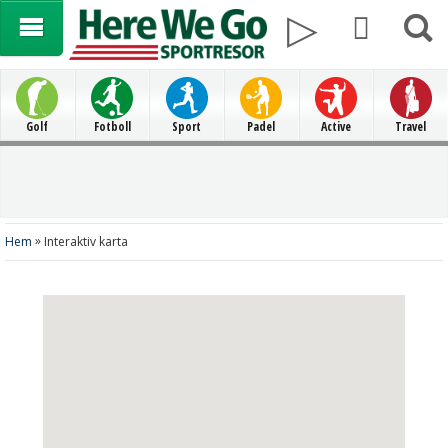
Golf
Fotboll
Sport
Padel
Active
Travel
»
Hem
Interaktiv karta