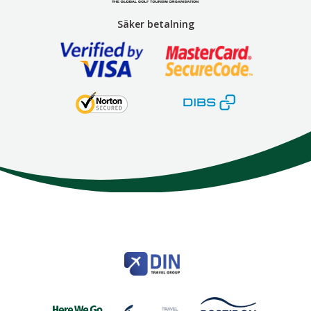
Säker betalning
Here We Go
Modemgatan 6
235 39
Vellinge
Telefon
040 45 63 50
info@HereWeGo.se
| ©2026
Org nr 5565262721