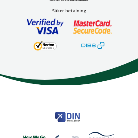
Säker betalning
Here We Go
Modemgatan 6
235 39
Vellinge
Telefon
040 45 63 50
info@HereWeGo.se
| ©2026
Org nr 5565262721