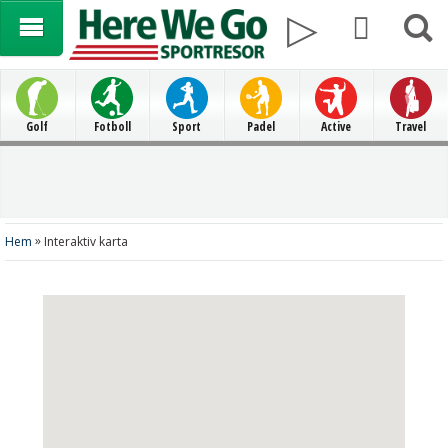
Golf
Fotboll
Sport
Padel
Active
Travel
»
Hem
Interaktiv karta