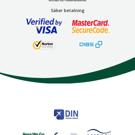
Säker betalning
Here We Go
Modemgatan 6
235 39
Vellinge
Telefon
040 45 63 50
info@HereWeGo.se
| ©2026
Org nr 5565262721