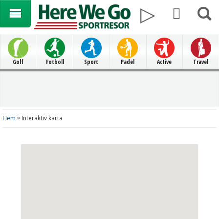
Golf
Fotboll
Sport
Padel
Active
Travel
»
Hem
Interaktiv karta