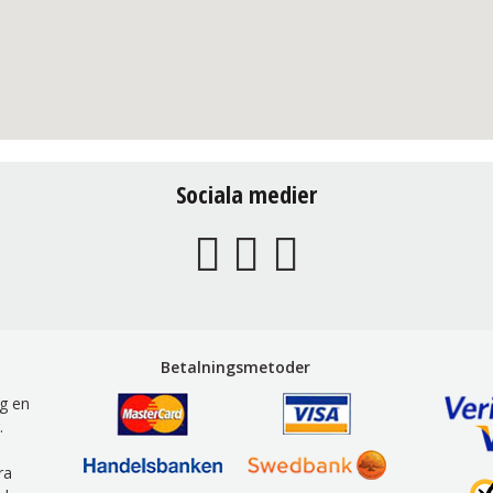
Sociala medier
Betalningsmetoder
g en
.
ra