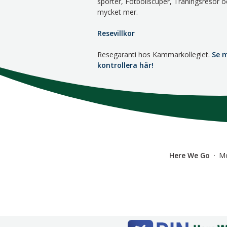
sporter, Fotbollscuper, Träningsresor o
mycket mer.
Resevillkor
Resegaranti hos Kammarkollegiet.
Se 
kontrollera här!
Here We Go
M