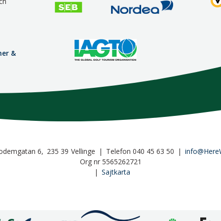
ch
mer &
odemgatan 6
235 39
Vellinge
Telefon
040 45 63 50
info@Here
Org nr 5565262721
Sajtkarta