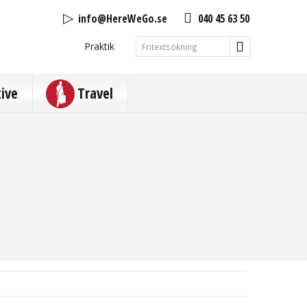
info@HereWeGo.se
040 45 63 50
Praktik
tive
Travel