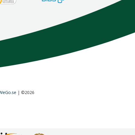
WeGo.se
| ©2026