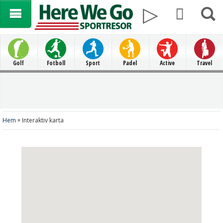
Golf
Fotboll
Sport
Padel
Active
Travel
»
Hem
Interaktiv karta