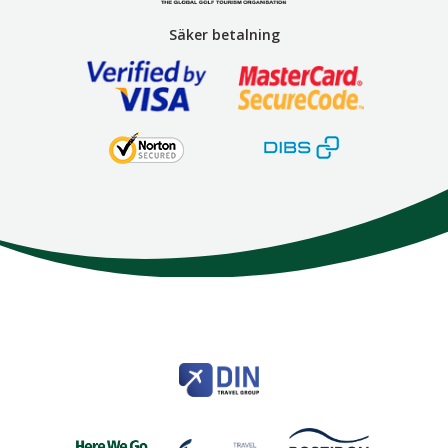
Säker betalning
Here We Go
Modemgatan 6
235 39
Vellinge
Telefon
040 45 63 50
info@HereWeGo.se
| ©2026
Org nr 5565262721