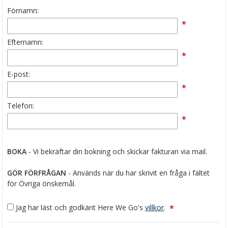
Förnamn:
*
Efternamn:
*
E-post:
*
Telefon:
*
BOKA
- Vi bekräftar din bokning och skickar fakturan via mail.
GÖR FÖRFRÅGAN
- Används när du har skrivit en fråga i fältet
för Övriga önskemål.
Jag har läst och godkänt Here We Go's
villkor
.
*