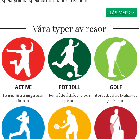
Spela golf på spektakulära banor i Lissabon!
LÄS MER >>
Våra typer av resor
ACTIVE
FOTBOLL
GOLF
Tennis- & träningsresor
För både åskådare och
Stort utbud av kvalitativa
för alla.
spelare.
golfresor.