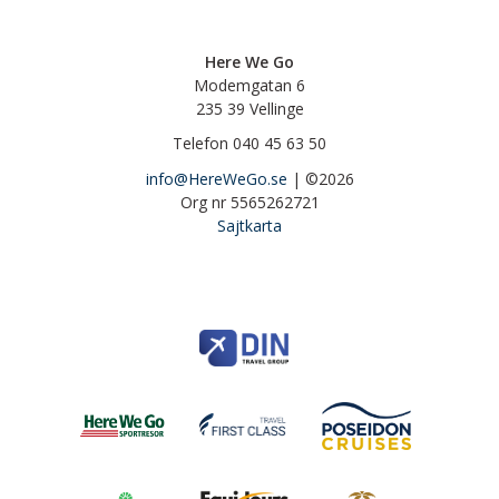
Here We Go
Modemgatan 6
235 39
Vellinge
Telefon
040 45 63 50
info@HereWeGo.se
| ©2026
Org nr 5565262721
Sajtkarta