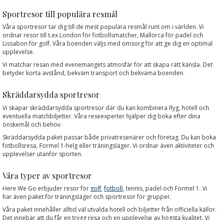
Sportresor till populära resmål
Våra sportresor tar dig till de mest populära resmål runt om i världen. Vi
ordnar resor till t.ex London för fotbollsmatcher, Mallorca för padel och
Lissabon för golf. Våra boenden väljs med omsorg för att ge dig en optimal
upplevelse.
Vi matchar resan med evenemangets atmosfär för att skapa rätt känsla. Det
betyder korta avstånd, bekväm transport och bekväma boenden.
Skräddarsydda sportresor
Vi skapar skräddarsydda sportresor där du kan kombinera flyg, hotell och
eventuella matchbiljetter. Våra reseexperter hjälper dig boka efter dina
önskemål och behov.
Skräddarsydda paket passar både privatresenärer och företag. Du kan boka
fotbollsresa, Formel 1-helg eller träningsläger. Vi ordnar även aktiviteter och
upplevelser utanför sporten.
Våra typer av sportresor
Here We Go erbjuder resor för
golf
,
fotboll
, tennis, padel och Formel 1. Vi
har även paket för träningsläger och sportresor för grupper.
Våra paket innehåller alltid väl utvalda hotell och biljetter från officiella källor.
Det innebär att du får en trygg resa och en upplevelse av högsta kvalitet. Vi