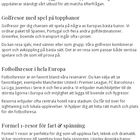
uppdaterar ständigt vårt utbud för att matcha efterfrågan.
Golfresor med spel på toppbanor
Golfresor ger dig chansen att spela på några av Europas bästa banor. Vi
ordnar paket till Spanien, Portugal och flera andra golfdestinationer.
Greenfee, boende och transport ingår ofta i priset.
Du kan resa själv, med vänner eller som grupp. Våra golfresor kombinerar
sport och avkoppling på bästa sätt. Det är en resa som passar både seriösa
spelare och de som vill prova på.
Fotbollsresor i hela Europa
Fotbollsresor är en favorit bland våra resenärer. Du kan välja att se
favoritlaget, exempeliv Manchester United i Premier League, FC Barcelona i
La Liga, Juventus i Serie A och flera andra. Vi erbjuder matchbiljetter till de
största ligorna i Europa och möjlighet att lägga till boende och flygresor.
Resorna erbjuder ofta centrala hotell nära stadium. Du får tid över för
sightseeing och lokala upplevelser. Vi hjälper dig att hitta rätt match och plats
för din fotbollsresa.
Formel 1-resor för fart & spänning
Formel 1-resor är perfekta för dig som vill uppleva fart, teknik och dramatik.
Vi har sportresor till samtliga lopp hela säsongen. Upplev ikoniska banor