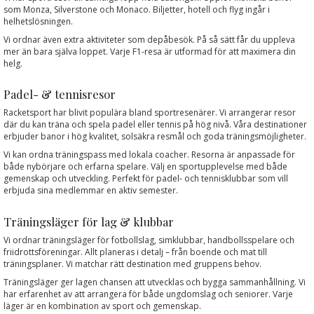
som Monza, Silverstone och Monaco. Biljetter, hotell och flyg ingår i
helhetslösningen.
Vi ordnar även extra aktiviteter som depåbesök. På så sätt får du uppleva
mer än bara själva loppet. Varje F1-resa är utformad för att maximera din
helg.
Padel- & tennisresor
Racketsport har blivit populära bland sportresenärer. Vi arrangerar resor
där du kan träna och spela padel eller tennis på hög nivå. Våra destinationer
erbjuder banor i hög kvalitet, solsäkra resmål och goda träningsmöjligheter.
Vi kan ordna träningspass med lokala coacher. Resorna är anpassade för
både nybörjare och erfarna spelare. Välj en sportupplevelse med både
gemenskap och utveckling. Perfekt för padel- och tennisklubbar som vill
erbjuda sina medlemmar en aktiv semester.
Träningsläger för lag & klubbar
Vi ordnar träningsläger för fotbollslag, simklubbar, handbollsspelare och
friidrottsföreningar. Allt planeras i detalj – från boende och mat till
träningsplaner. Vi matchar rätt destination med gruppens behov.
Träningsläger ger lagen chansen att utvecklas och bygga sammanhållning. Vi
har erfarenhet av att arrangera för både ungdomslag och seniorer. Varje
läger är en kombination av sport och gemenskap.