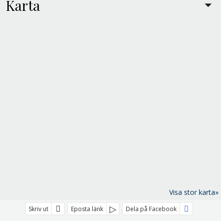
Karta
Visa stor karta»
Skriv ut
Eposta länk
Dela på Facebook