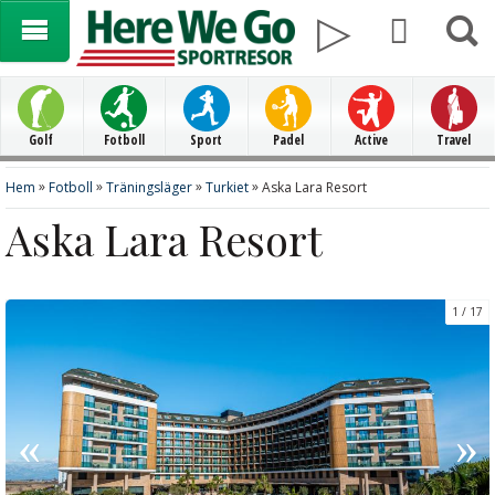
Golf
Fotboll
Sport
Padel
Active
Travel
»
»
»
»
Hem
Fotboll
Träningsläger
Turkiet
Aska Lara Resort
Aska Lara Resort
1
17