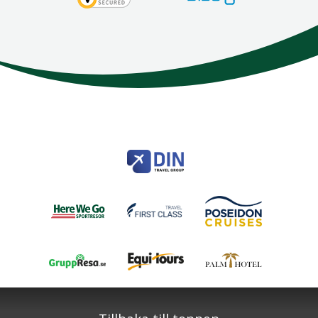
Here We Go
Modemgatan 6
235 39
Vellinge
Telefon
040 45 63 50
info@HereWeGo.se
| ©2026
Org nr 5565262721
Sajtkarta