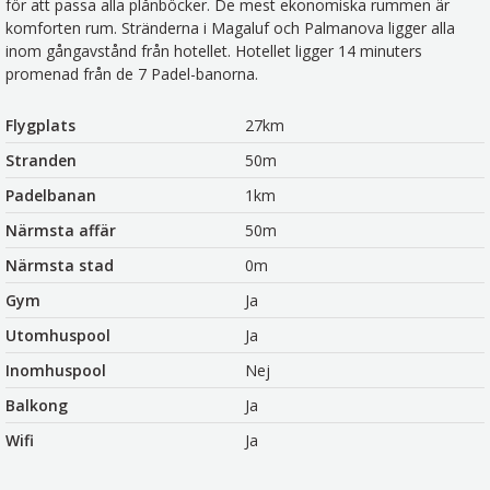
för att passa alla plånböcker. De mest ekonomiska rummen är
komforten rum. Stränderna i Magaluf och Palmanova ligger alla
inom gångavstånd från hotellet. Hotellet ligger 14 minuters
promenad från de 7 Padel-banorna.
Flygplats
27km
Stranden
50m
Padelbanan
1km
Närmsta affär
50m
Närmsta stad
0m
Gym
Ja
Utomhuspool
Ja
Inomhuspool
Nej
Balkong
Ja
Wifi
Ja