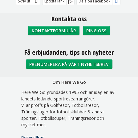
Skriv ut
Eposta länk
Dela på Facebook
Kontakta oss
KONTAKTFORMULÄR
RING OSS
Sociala medier
Få erbjudanden, tips och nyheter
PRENUMERERA PÅ VÅRT NYHETSBREV
Om Here We Go
Here We Go grundades 1995 och är idag en av
landets ledande sportresearrangörer.
Vi är proffs på Golfresor, Fotbollsresor,
Träningsläger för fotbollsklubbar & andra
sporter, Fotbollscuper, Träningsresor och
mycket mer.
Resevillkor