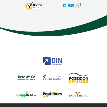
Here We Go
Modemgatan 6
235 39
Vellinge
Telefon
040 45 63 50
info@HereWeGo.se
| ©2026
Org nr 5565262721
Sajtkarta