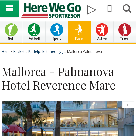
Golf
Fotboll
Sport
Padel
Active
Travel
»
»
»
Hem
Racket
Padelpaket med flyg
Mallorca Palmanova
Mallorca - Palmanova
Hotel Reverence Mare
1
11