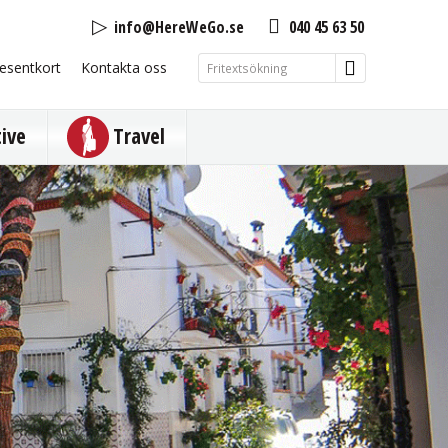
info@HereWeGo.se
040 45 63 50
esentkort
Kontakta oss
tive
Travel