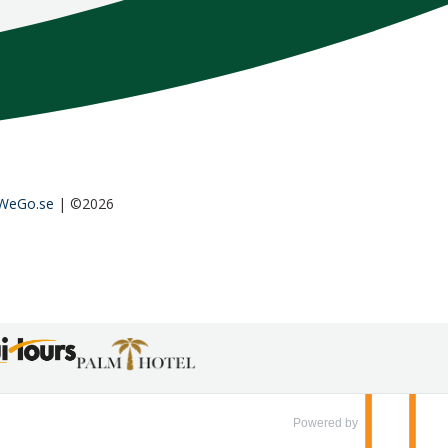
WeGo.se
| ©2026
Powered by