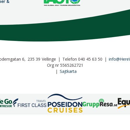
mer &
odemgatan 6
235 39
Vellinge
Telefon
040 45 63 50
info@Here
Org nr 5565262721
Sajtkarta