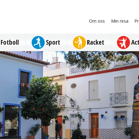
Om oss
Min resa
Pr
Fotboll
Sport
Racket
Ac