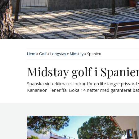
»
»
»
»
Hem
Golf
Longstay
Midstay
Spanien
Midstay golf i Spanie
Spanska vinterklimatet lockar för en lite längre prisvä
Kanarieön Teneriffa. Boka 14 nätter med garanterat b