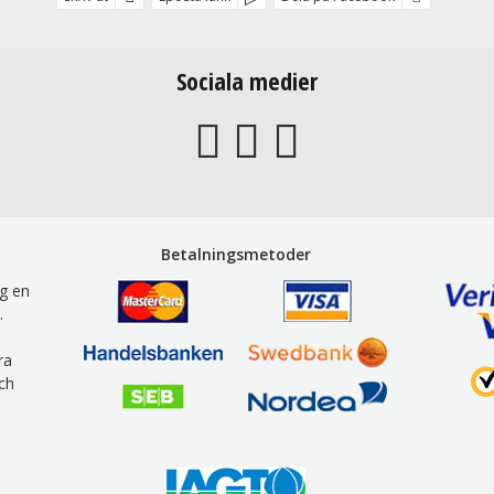
Sociala medier
Betalningsmetoder
g en
.
ra
ch