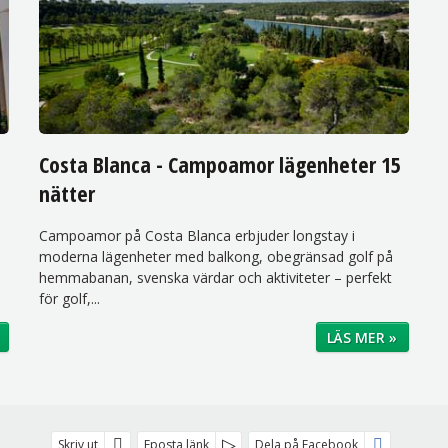
Costa Blanca - Campoamor lägenheter 15
nätter
Campoamor på Costa Blanca erbjuder longstay i
moderna lägenheter med balkong, obegränsad golf på
hemmabanan, svenska värdar och aktiviteter – perfekt
för golf,...
LÄS MER »
Skriv ut
Eposta länk
Dela på Facebook