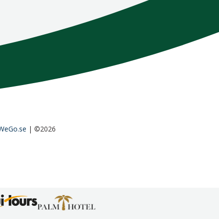
WeGo.se
| ©2026