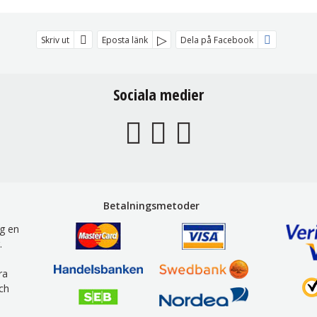
Skriv ut
Eposta länk
Dela på Facebook
Sociala medier
Betalningsmetoder
g en
.
ra
ch