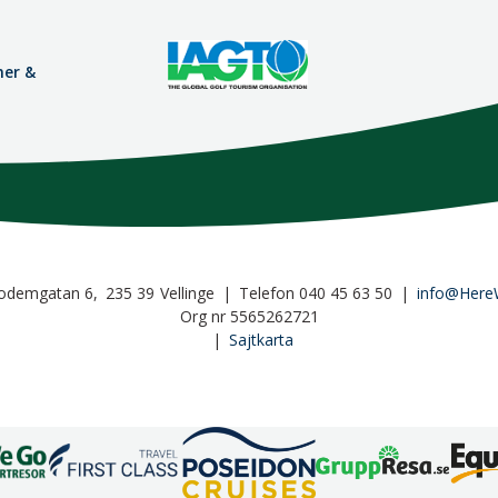
mer &
odemgatan 6
235 39
Vellinge
Telefon
040 45 63 50
info@Here
Org nr 5565262721
Sajtkarta