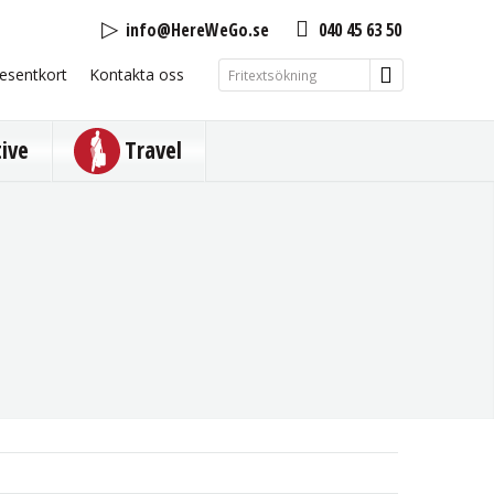
info@HereWeGo.se
040 45 63 50
esentkort
Kontakta oss
tive
Travel