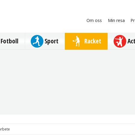
Om oss
Min resa
Pr
Fotboll
Sport
Racket
Ac
arbete