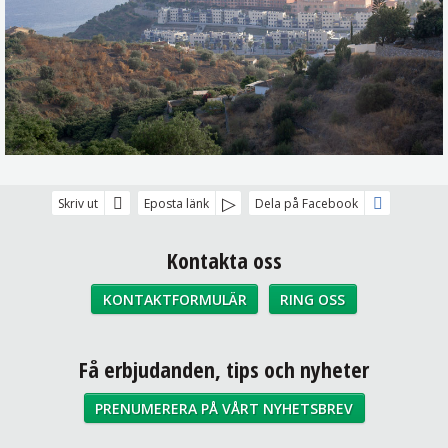
Skriv ut
Eposta länk
Dela på Facebook
Kontakta oss
KONTAKTFORMULÄR
RING OSS
Sociala medier
Få erbjudanden, tips och nyheter
PRENUMERERA PÅ VÅRT NYHETSBREV