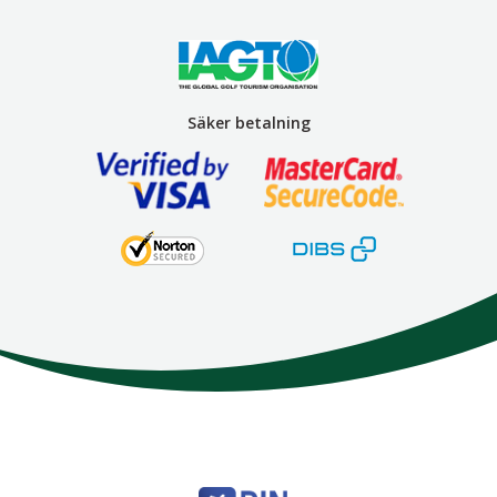
Säker betalning
Here We Go
Modemgatan 6
235 39
Vellinge