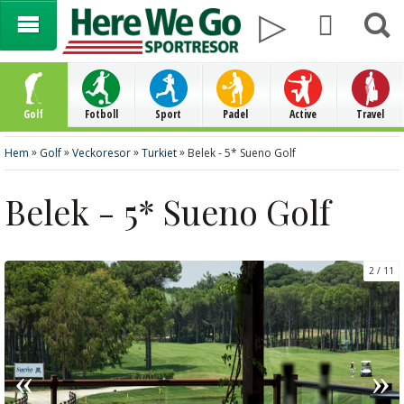
Golf
Fotboll
Sport
Padel
Active
Travel
»
»
»
»
Hem
Golf
Veckoresor
Turkiet
Belek - 5* Sueno Golf
Belek - 5* Sueno Golf
2
11