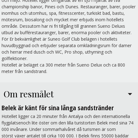
och miljö. Hotellet ligger omgärdat av en sjö i hjärtat av två
championship banor, Pines och Dunes. Restauranger, barer, pooler
inomhus och utomhus, spa, fitnesscenter, turkiskt bad, bastu,
mötesrum, biosalong och mycket mer erbjuds inom hotellets
område. Dessutom har ni fri tillgång till grannen Sueno Deluxs
utbud av bufférestauranger, barer, enorma pooler och aktiviteter.
För Er bekvämlighet är Suneo Golf Club belägen i hotellets
huvudbyggnad och erbjuder separata omklädningsrum för damer
och herrar med dusch och WC, Pro shop, uthyrning och
golflektioner.
Hotellet är beläget ca 300 meter från Sueno Delux och ca 800
meter från sandstrand.
Om resmålet
Belek är känt för sina långa sandstränder
Hotellet ligger ca 20 minuter från Antalya och den internationella
flygplatsenoch lite öster om den lilla turistorten Belek med sina 74
000 invånare. Under sommarhalvåret då turismen är som
störst växer antalet till cirka 100 000. I Belek finns 55000 bäddar