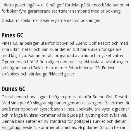
I detta paket ingår 4 x 18 hål golf fördelat på Suenos båda banor. Vi
förbokar fyra garanterade starttider i samband med er bokning.
Önskar ni spela mer löser vi gärna det vid bokningen.
Pines GC
Pines GC är belägen utanför lobbyn på Sueno Golf Resort och med
sina 6434 meter och par 72 är det en tuff bana även för spelare
med lågt hcp. Banan är tätt omgärdad av träd och mycket vatten.
Ögreenen på hål 18 är troligen den mest spektakulära avslutningen
på någon bana i Belek. Hcp: damer 36 och herrar 28. Endast
sofspikes och vårdad golfklädsel gäller.
Dunes GC
Också denna bana ligger belägen precis utanför Sueno Golf Resort.
Med sina par 69 slingrar sig banan genom tallskogen i Belek men är
ändå mer öppen än systerbanan Pines. Spektakulära vyer, ögreener
och många bunkrar kommer både bjuda på njutning och svåra val.
Denna bana sätter en ny standrad för golfspel i Turkiet och det är
en golfupplevsle Ni kommer att minnas. Hcp damer 36 och herrar