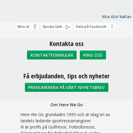
Visa stor karta»
Skriv ut
Eposta länk
Dela på Facebook
Kontakta oss
KONTAKTFORMULÄR
RING OSS
Sociala medier
Få erbjudanden, tips och nyheter
PRENUMERERA PÅ VÅRT NYHETSBREV
Om Here We Go
Here We Go grundades 1995 och är idag en av
landets ledande sportresearrangörer.
Vi är proffs på Golfresor, Fotbollsresor,