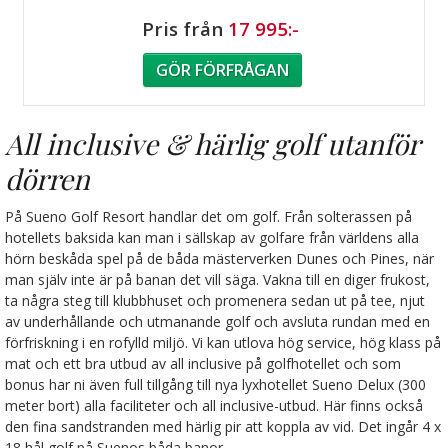
Pris från
17 995:-
GÖR FÖRFRÅGAN
All inclusive & härlig golf utanför
dörren
På Sueno Golf Resort handlar det om golf. Från solterassen på
hotellets baksida kan man i sällskap av golfare från världens alla
hörn beskåda spel på de båda mästerverken Dunes och Pines, när
man själv inte är på banan det vill säga. Vakna till en diger frukost,
ta några steg till klubbhuset och promenera sedan ut på tee, njut
av underhållande och utmanande golf och avsluta rundan med en
förfriskning i en rofylld miljö. Vi kan utlova hög service, hög klass på
mat och ett bra utbud av all inclusive på golfhotellet och som
bonus har ni även full tillgång till nya lyxhotellet Sueno Delux (300
meter bort) alla faciliteter och all inclusive-utbud. Här finns också
den fina sandstranden med härlig pir att koppla av vid. Det ingår 4 x
18 hål golf på Suenos båda banor.