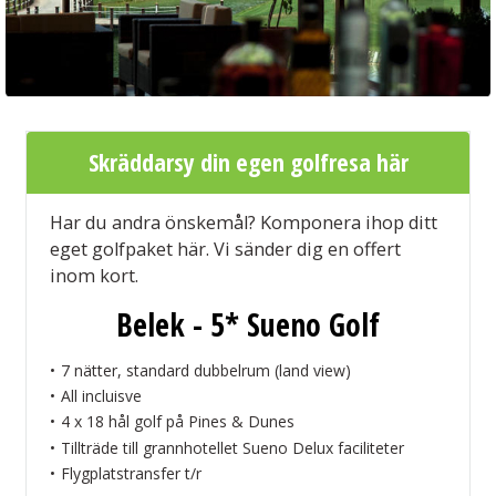
Skräddarsy din egen golfresa här
Har du andra önskemål? Komponera ihop ditt
eget golfpaket här. Vi sänder dig en offert
inom kort.
Belek - 5* Sueno Golf
7 nätter, standard dubbelrum (land view)
All incluisve
4 x 18 hål golf på Pines & Dunes
Tillträde till grannhotellet Sueno Delux faciliteter
Flygplatstransfer t/r