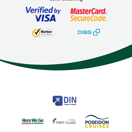
Here We Go
Modemgatan 6
235 39
Vellinge
Telefon
040 45 63 50
info@HereWeGo.se
| ©2026
Org nr 5565262721
Sajtkarta