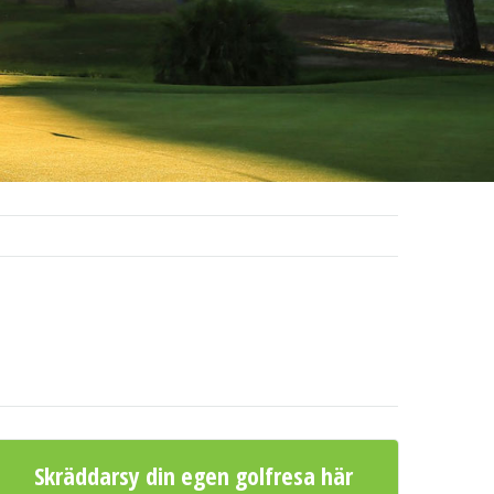
Skräddarsy din egen golfresa här