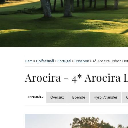
»
»
»
»
Hem
Golfresmål
Portugal
Lissabon
4* Aroeira Lisbon Hot
Aroeira - 4* Aroeira 
INNEHÅLL:
Översikt
Boende
Hyrbil/transfer