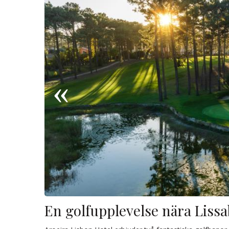
En golfupplevelse nära Liss