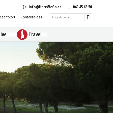
info@HereWeGo.se
040 45 63 50
esentkort
Kontakta oss
tive
Travel