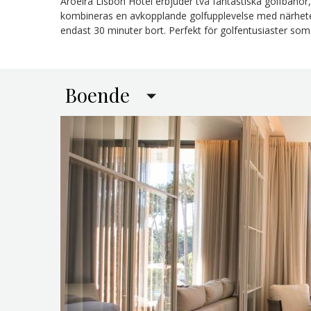
Aroeira Lisbon Hotel erbjuder två fantastiska golfbanor,
kombineras en avkopplande golfupplevelse med närheten
endast 30 minuter bort. Perfekt för golfentusiaster som 
Boende