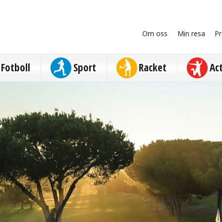
Om oss
Min resa
Pr
Fotboll
Sport
Racket
Ac