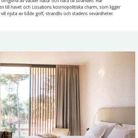
 omgivna av vacker natur och nära till stranden. Här
 till havet och Lissabons kosmopolitiska charm, som ligger
vill njuta av både golf, strandliv och stadens sevärdheter.