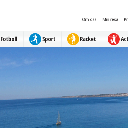
Om oss
Min resa
Pr
Fotboll
Sport
Racket
Ac