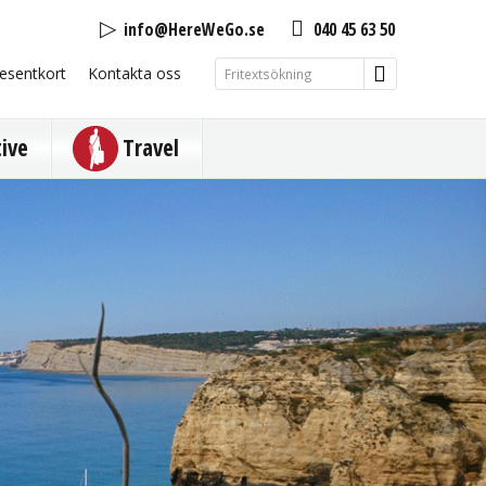
info@HereWeGo.se
040 45 63 50
esentkort
Kontakta oss
tive
Travel