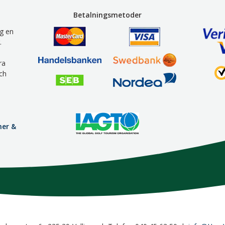
Betalningsmetoder
g en
.
ra
ch
mer &