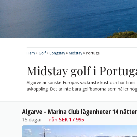
»
»
»
»
Hem
Golf
Longstay
Midstay
Portugal
Midstay golf i Portug
Algarve är kanske Europas vackraste kust och här finns
avkoppling. Det är inte bara golfbanorna som håller hög
Algarve - Marina Club lägenheter 14 nätter
15 dagar
från
SEK 17 995