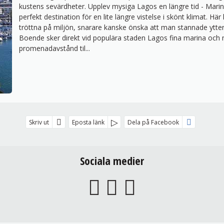
kustens sevärdheter.
Upplev mysiga Lagos en längre tid
-
Marin
perfekt destination för en lite längre vistelse i skönt klimat. Hä
tröttna på miljön, snarare kanske önska att man stannade ytterli
Boende sker direkt vid populära staden Lagos fina marina och
promenadavstånd til...
Skriv ut
Eposta länk
Dela på Facebook
Sociala medier