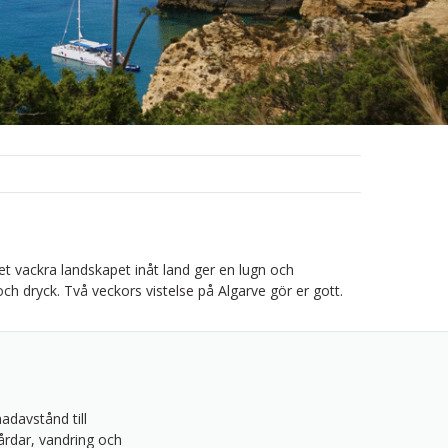
t vackra landskapet inåt land ger en lugn och
h dryck. Två veckors vistelse på Algarve gör er gott.
davstånd till
årdar, vandring och