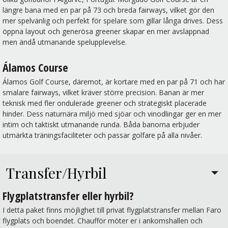
längre bana med en par på 73 och breda fairways, vilket gör den
mer spelvänlig och perfekt för spelare som gillar långa drives. Dess
öppna layout och generösa greener skapar en mer avslappnad
men ändå utmanande spelupplevelse.
Álamos Course
Álamos Golf Course, däremot, är kortare med en par på 71 och har
smalare fairways, vilket kräver större precision. Banan är mer
teknisk med fler ondulerade greener och strategiskt placerade
hinder. Dess naturnära miljö med sjöar och vinodlingar ger en mer
intim och taktiskt utmanande runda. Båda banorna erbjuder
utmärkta träningsfaciliteter och passar golfare på alla nivåer.
Transfer/Hyrbil
Flygplatstransfer eller hyrbil?
I detta paket finns möjlighet till privat flygplatstransfer mellan Faro
flygplats och boendet. Chaufför möter er i ankomshallen och