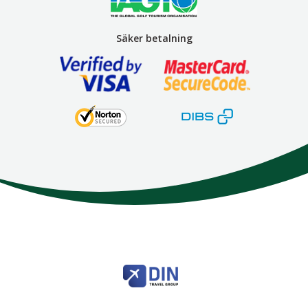
Säker betalning
Here We Go
Modemgatan 6
235 39
Vellinge
Telefon
040 45 63 50
info@HereWeGo.se
| ©2026