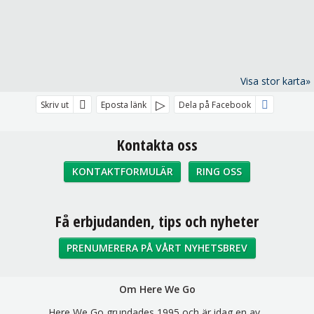
Visa stor karta»
Skriv ut
Eposta länk
Dela på Facebook
Kontakta oss
KONTAKTFORMULÄR
RING OSS
Sociala medier
Få erbjudanden, tips och nyheter
PRENUMERERA PÅ VÅRT NYHETSBREV
Om Here We Go
Here We Go grundades 1995 och är idag en av