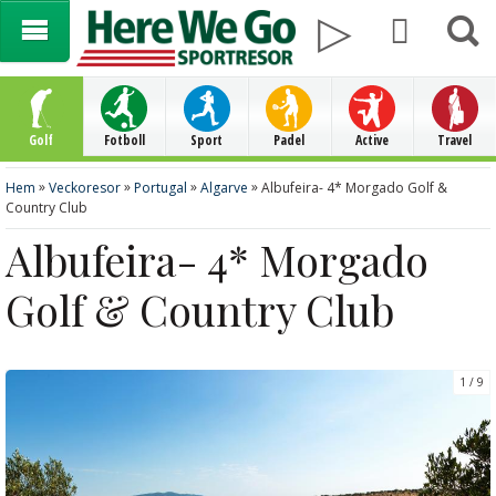
Golf
Fotboll
Sport
Padel
Active
Travel
»
»
»
»
Hem
Veckoresor
Portugal
Algarve
Albufeira- 4* Morgado Golf &
Country Club
Albufeira- 4* Morgado
Golf & Country Club
1
9