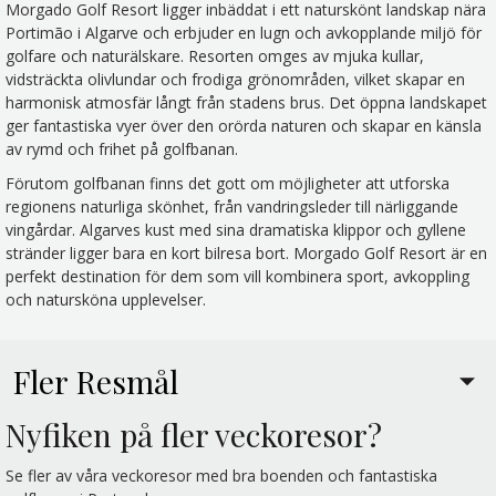
Morgado Golf Resort ligger inbäddat i ett naturskönt landskap nära
Portimão i Algarve och erbjuder en lugn och avkopplande miljö för
golfare och naturälskare. Resorten omges av mjuka kullar,
vidsträckta olivlundar och frodiga grönområden, vilket skapar en
harmonisk atmosfär långt från stadens brus. Det öppna landskapet
ger fantastiska vyer över den orörda naturen och skapar en känsla
av rymd och frihet på golfbanan.
Förutom golfbanan finns det gott om möjligheter att utforska
regionens naturliga skönhet, från vandringsleder till närliggande
vingårdar. Algarves kust med sina dramatiska klippor och gyllene
stränder ligger bara en kort bilresa bort. Morgado Golf Resort är en
perfekt destination för dem som vill kombinera sport, avkoppling
och natursköna upplevelser.
Fler Resmål
Nyfiken på fler veckoresor?
Se fler av våra veckoresor med bra boenden och fantastiska