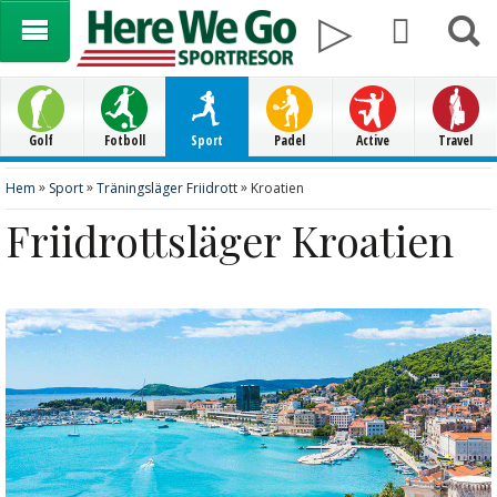
Golf
Fotboll
Sport
Padel
Active
Travel
»
»
»
Hem
Sport
Träningsläger Friidrott
Kroatien
Friidrottsläger Kroatien