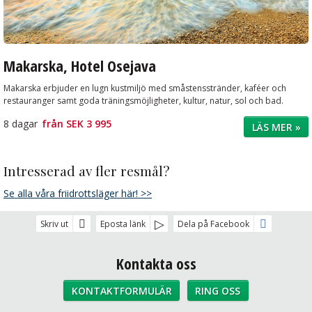
Makarska, Hotel Osejava
Makarska erbjuder en lugn kustmiljö med småstensstränder, kaféer och
restauranger samt goda träningsmöjligheter, kultur, natur, sol och bad.
8 dagar
från
SEK 3 995
LÄS MER »
Intresserad av fler resmål?
Se alla våra friidrottsläger här! >>
Skriv ut
Eposta länk
Dela på Facebook
Kontakta oss
KONTAKTFORMULÄR
RING OSS