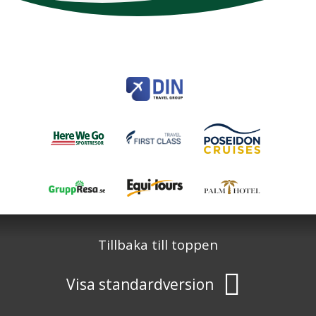
Here We Go
Modemgatan 6
235 39
Vellinge
Telefon
040 45 63 50
info@HereWeGo.se
| ©2026
Org nr 5565262721
Sajtkarta
Tillbaka till toppen
Visa standardversion