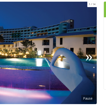
1
14
Pause