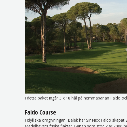
I detta paket ingår 3 x 18 hål på hemmabanan Faldo o
Faldo Course
I idylliska omgivningar i Belek har Sir Nick Faldo skapa
Medelhavets friska fläktar. Banan som stod klar 2006 ha