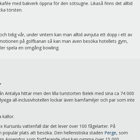
 kafée med bakverk öppna för den sötsugne. Likaså finns det alltid
ka törsten.
tidig vår, under vintern kan man alltid avnjuta ett dopp i ett av
e motionen på golfbanan så kan man även besöka hotellets gym,
eller spela en omgång bowling.
r
 Antalya hittar men den lilla turistorten Belek med sina ca 74 000
yxiga all-inclusivhotellen lockar även barnfamiljer och par som inte
 källor.
 Kursunlu vattenfall där det lever över 100 fågelarter. På
en populär plats att besöka. Den hellenistiska staden
Perge
, som
ern Aspendos som fortfarande idag kan rymma över 15 000