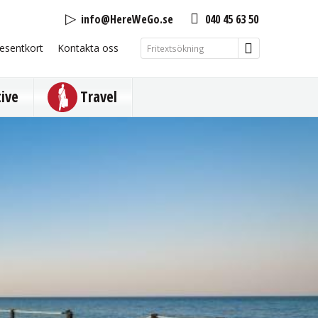
info@HereWeGo.se
040 45 63 50
esentkort
Kontakta oss
tive
Travel