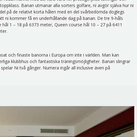
i toppklass. Banan utmanar alla sorters golfare, ni avgör själva hur ni
del på de relativt korta hålen med en del svårbedömda doglegs
 att ni kommer få en underhållande dag på banan. De tre 9-håls
e hål 1 – 18 på 6373 meter, Queen course hål 10 – 27 på 6411
ter.
at och finaste banorna i Europa om inte i världen. Man kan
iga klubbhus och fantastiska träningsmöjligheter. Banan slingrar
spelar Ni två gånger. Numera ingår all inclusive även på