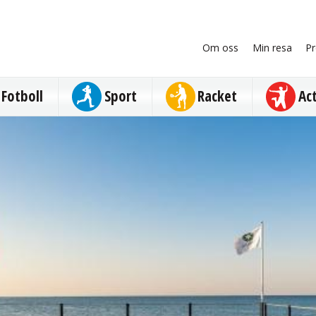
Om oss
Min resa
Pr
Fotboll
Sport
Racket
Ac