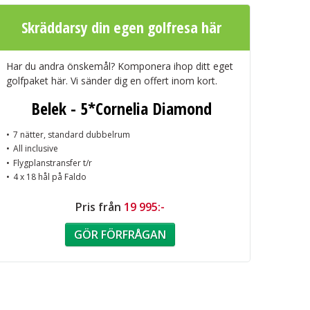
Skräddarsy din egen golfresa här
Har du andra önskemål? Komponera ihop ditt eget
golfpaket här. Vi sänder dig en offert inom kort.
Belek - 5*Cornelia Diamond
7 nätter, standard dubbelrum
All inclusive
Flygplanstransfer t/r
4 x 18 hål på Faldo
Pris från
19 995:-
GÖR FÖRFRÅGAN