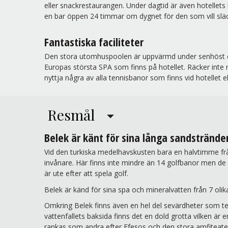
eller snackrestaurangen. Under dagtid är även hotellets
en bar öppen 24 timmar om dygnet för den som vill släc
Fantastiska faciliteter
Den stora utomhuspoolen är uppvärmd under senhöst och 
Europas största SPA som finns på hotellet. Räcker int
nyttja några av alla tennisbanor som finns vid hotellet 
Resmål
Belek är känt för sina långa sandstrände
Vid den turkiska medelhavskusten bara en halvtimme från
invånare. Här finns inte mindre än 14 golfbanor men de l
är ute efter att spela golf.
Belek är känd för sina spa och mineralvatten från 7 olika
Omkring Belek finns även en hel del sevärdheter som tex
vattenfallets baksida finns det en dold grotta vilken är 
rankas som andra efter Efesos och den stora amfiteat