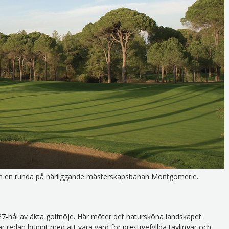
ch en runda på närliggande mästerskapsbanan Montgomerie.
t 27-hål av äkta golfnöje. Här möter det natursköna landskapet
r redan hunnit med att vara värd för prestigefyllda tävlingar och