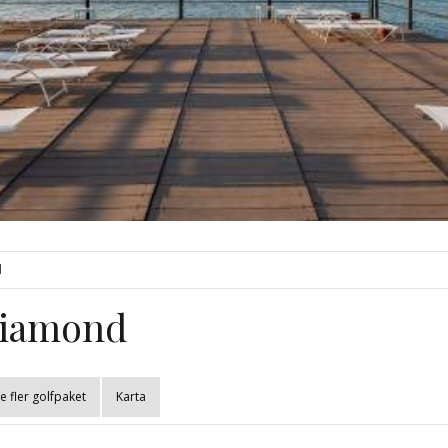
d
 Diamond
e fler golfpaket
Karta