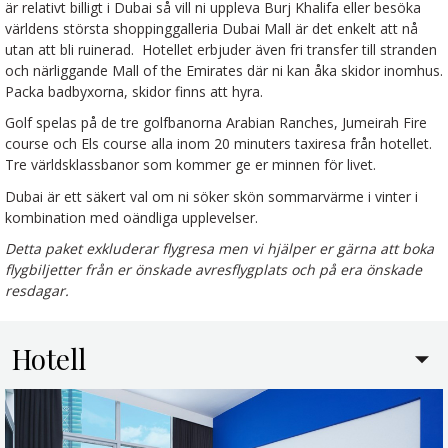
är relativt billigt i Dubai så vill ni uppleva Burj Khalifa eller besöka
världens största shoppinggalleria Dubai Mall är det enkelt att nå
utan att bli ruinerad. Hotellet erbjuder även fri transfer till stranden
och närliggande Mall of the Emirates där ni kan åka skidor inomhus.
Packa badbyxorna, skidor finns att hyra.
Golf spelas på de tre golfbanorna Arabian Ranches, Jumeirah Fire
course och Els course alla inom 20 minuters taxiresa från hotellet.
Tre världsklassbanor som kommer ge er minnen för livet.
Dubai är ett säkert val om ni söker skön sommarvärme i vinter i
kombination med oändliga upplevelser.
Detta paket exkluderar flygresa men vi hjälper er gärna att boka
flygbiljetter från er önskade avresflygplats och på era önskade
resdagar.
Hotell