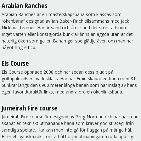
Arabian Ranches
Arabian Ranches är en mästerskapsbana som klassas som
”ökenbana” designad av Ian Baker-Finch tillsammans med Jack
Nicklaus-teamet. Här är sand och åter sand det största hindret.
Inget vatten eller konstgjorda bunkrar finns anlaggda utan är det
naturlig öken som gäller. Banan ger spelglädje även om man har
något högre hcp.
Els Course
Els Course öppnade 2008 och har sedan dess bjudit på
golfupplevelser i världsklass. Här har Ernie skapat en bana med 81
bunkrar längs den 6900 meter långa banan som har inslag av hans
egen favoritkaraktär links, med andra ord en ökenlinksbana.
Jumeirah Fire course
Jumeirah Fire course är designad av Greg Norman och här har man
skapat en tekniskt utmanande bana som kräver god strategi från
samtliga spelare. Här kan man inte gå för flaggan på många hål.
Efter ett ganska rakt första hål börjar utmaningarna rada upp sig.