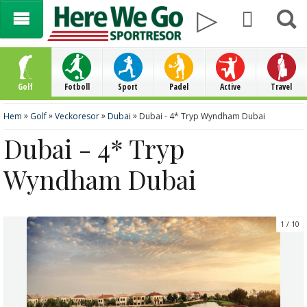
Golf
Fotboll
Sport
Padel
Active
Travel
»
»
»
»
Hem
Golf
Veckoresor
Dubai
Dubai - 4* Tryp Wyndham Dubai
Dubai - 4* Tryp
Wyndham Dubai
1
10