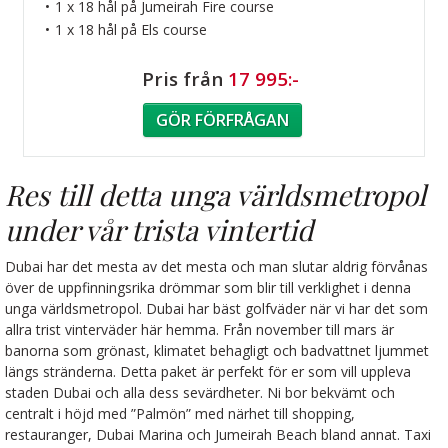
1 x 18 hål på Jumeirah Fire course
1 x 18 hål på Els course
Pris från
17 995:-
GÖR FÖRFRÅGAN
Res till detta unga världsmetropol
under vår trista vintertid
Dubai har det mesta av det mesta och man slutar aldrig förvånas
över de uppfinningsrika drömmar som blir till verklighet i denna
unga världsmetropol. Dubai har bäst golfväder när vi har det som
allra trist vinterväder här hemma. Från november till mars är
banorna som grönast, klimatet behagligt och badvattnet ljummet
längs stränderna. Detta paket är perfekt för er som vill uppleva
staden Dubai och alla dess sevärdheter. Ni bor bekvämt och
centralt i höjd med ”Palmön” med närhet till shopping,
restauranger, Dubai Marina och Jumeirah Beach bland annat. Taxi