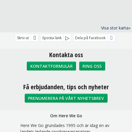
Visa stor karta»
Skriv ut
Eposta länk
Dela på Facebook
Kontakta oss
KONTAKTFORMULÄR
RING OSS
Sociala medier
Få erbjudanden, tips och nyheter
PRENUMERERA PÅ VÅRT NYHETSBREV
Om Here We Go
Here We Go grundades 1995 och är idag en av
landets ledande sportresearrangörer.