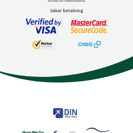
Säker betalning
Here We Go
Modemgatan 6
235 39
Vellinge
Telefon
040 45 63 50
info@HereWeGo.se
| ©2026
Org nr 5565262721