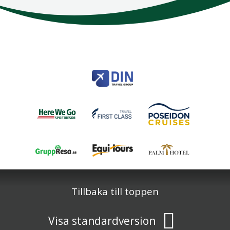
Here We Go
Modemgatan 6
235 39
Vellinge
Telefon
040 45 63 50
info@HereWeGo.se
| ©2026
Org nr 5565262721
Sajtkarta
Tillbaka till toppen
Visa standardversion