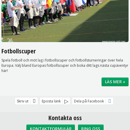
Fotbollscuper
Spela fotboll och möt lag i fotbollscuper och fotbollsturneringar över hela
Europa. Välj bland Europas fotbollscuper och boka ditt lags nästa cupäventyr
här!
LÄS MER »
Skriv ut
Eposta länk
Dela på Facebook
Kontakta oss
KONTAKTFORMULÄR
RING OSS