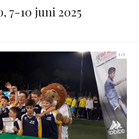
, 7-10 juni 2025
1
7