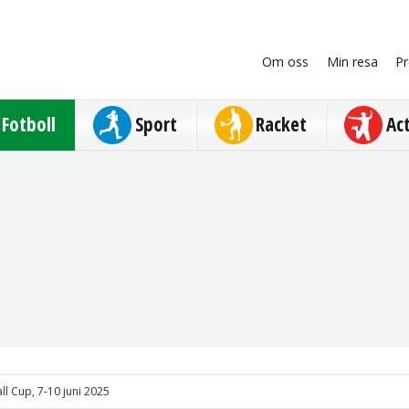
Om oss
Min resa
Pr
Fotboll
Sport
Racket
Ac
ll Cup, 7-10 juni 2025