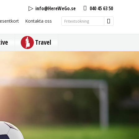
info@HereWeGo.se
040 45 63 50
esentkort
Kontakta oss
tive
Travel