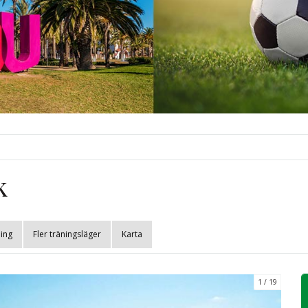
k
ing
Fler träningsläger
Karta
1
19