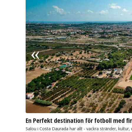
En Perfekt destination för fotboll med fi
Salou i Costa Daurada har allt - vackra stränder, kultur,