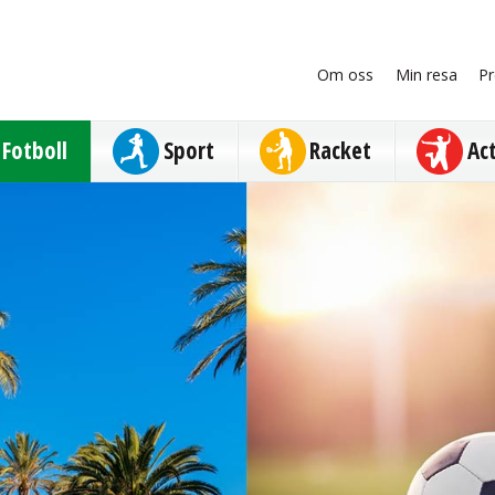
Om oss
Min resa
Pr
Fotboll
Sport
Racket
Ac