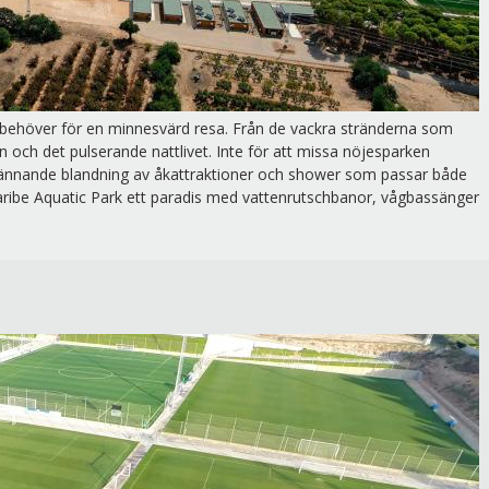
u behöver för en minnesvärd resa. Från de vackra stränderna som
ren och det pulserande nattlivet. Inte för att missa nöjesparken
pännande blandning av åkattraktioner och shower som passar både
aribe Aquatic Park ett paradis med vattenrutschbanor, vågbassänger