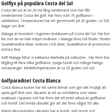
Golflyx på populära Costa del Sol
Costa del sol är en 20 mil lång sandstrand som har fått
smeknamnet Costa del golf. Här finns runt 70 golfbanor i
världsklass. Temperaturen har ett genomsnitt på 20 grader, ca 320
dagar om året.
Malaga är huvudort i regionen Andalusien på Costa del Sol. Här bor
lite mer än en halv miljon invånare. I Malaga finns två floder. Floden
Guadalmedina delar centrum i två delar, Guadalhorce är provincens
största flod.
Intill Malaga hittar vi exklusiva Marbella på solkusten. Här finns bra
tillgång till flera olika golfbanor, lyxiga hotell och många härliga
restauranger. Medeltemperaturen är ca 20 grader och sol.
Golfparadiset Costa Blanca
Costa Blanca kusten har ett varmt klimat som gör det möjligt att
spela golf året runt. Alicante är ett av områdena som växer
snabbast i Spanien och här finns det ett brett utbud av golfbanor
och hotell. Det breda utbudet gör att det finns något för alla.
Bland våra boenden i Alicante har vi hotell, golf resort och