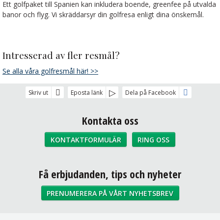
Ett golfpaket till Spanien kan inkludera boende, greenfee på utvalda
banor och flyg. Vi skräddarsyr din golfresa enligt dina önskemål.
Intresserad av fler resmål?
Se alla våra golfresmål här! >>
Skriv ut
Eposta länk
Dela på Facebook
Kontakta oss
KONTAKTFORMULÄR
RING OSS
Sociala medier
Få erbjudanden, tips och nyheter
PRENUMERERA PÅ VÅRT NYHETSBREV