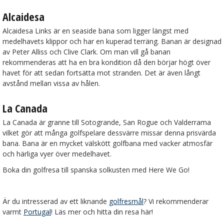
Alcaidesa
Alcaidesa Links är en seaside bana som ligger längst med
medelhavets klippor och har en kuperad terräng. Banan är designad
av Peter Alliss och Clive Clark. Om man vill gå banan
rekommenderas att ha en bra kondition då den börjar högt över
havet för att sedan fortsätta mot stranden. Det är även långt
avstånd mellan vissa av hålen.
La Canada
La Canada är granne till Sotogrande, San Rogue och Valderrama
vilket gör att många golfspelare dessvärre missar denna prisvärda
bana. Bana är en mycket välskött golfbana med vacker atmosfär
och härliga vyer över medelhavet.
Boka din golfresa till spanska solkusten med Here We Go!
Är du intresserad av ett liknande
golfresmål
? Vi rekommenderar
varmt
Portugal
! Läs mer och hitta din resa här!