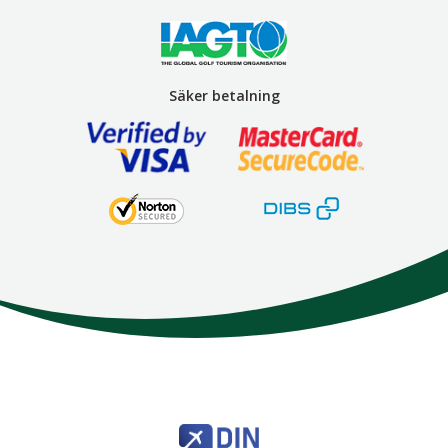
Säker betalning
Here We Go
Modemgatan 6
235 39
Vellinge