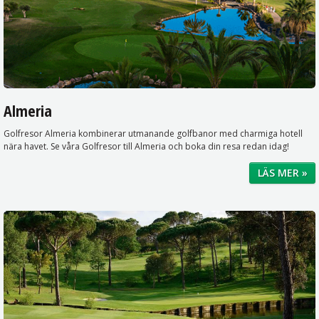
Almeria
Golfresor Almeria kombinerar utmanande golfbanor med charmiga hotell
nära havet. Se våra Golfresor till Almeria och boka din resa redan idag!
LÄS MER »