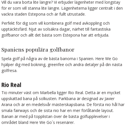
Vill du vara borta lite längre? Vi erbjuder lägenheter med longstay
för er som vill stanna lite längre. Lägenheterna ligger centralt i den
vackra staden Estepona och är fullt utrustade.
Perfekt för dig som vill kombinera golf med avkoppling och
upptäcktsfärd. Njut av solsäkra dagar, närhet till fantastiska
golfbanor och allt det bästa som Estepona har att erbjuda.
Spaniens populära golfbanor
Spela golf på några av de bästa banorna i Spanien. Here We Go
hjälper dig med bokning, greenfee och andra detaljer på din nästa
golfresa.
Rio Real
Tio minuter väst om Marbella ligger Rio Real. Detta är en mycket
uppskattad bana på solkusten. Parkbana är designad av Javier
Arana och är en medelsvår mästerskapsbana. De första nio hål har
smala fairways och de sista nio har en mer förlåtande layout.
Banan är med på topplistan över de bästa golfupplevelser i
området bland Here We Go´s resenärer.