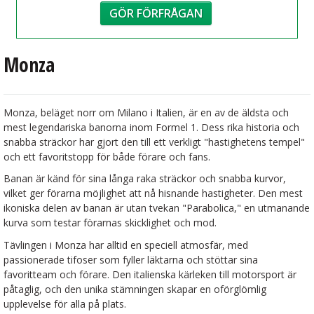
GÖR FÖRFRÅGAN
Monza
Monza, beläget norr om Milano i Italien, är en av de äldsta och
mest legendariska banorna inom Formel 1. Dess rika historia och
snabba sträckor har gjort den till ett verkligt "hastighetens tempel"
och ett favoritstopp för både förare och fans.
Banan är känd för sina långa raka sträckor och snabba kurvor,
vilket ger förarna möjlighet att nå hisnande hastigheter. Den mest
ikoniska delen av banan är utan tvekan "Parabolica," en utmanande
kurva som testar förarnas skicklighet och mod.
Tävlingen i Monza har alltid en speciell atmosfär, med
passionerade tifoser som fyller läktarna och stöttar sina
favoritteam och förare. Den italienska kärleken till motorsport är
påtaglig, och den unika stämningen skapar en oförglömlig
upplevelse för alla på plats.