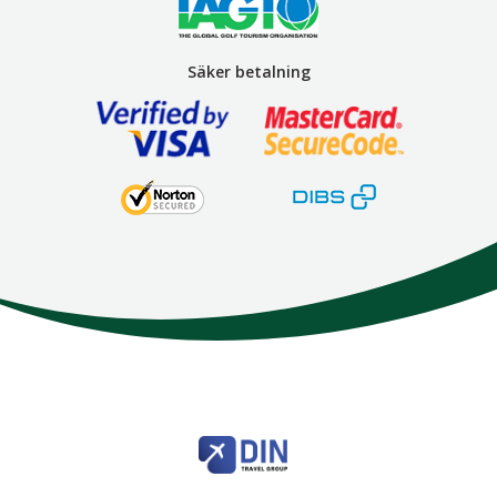
Säker betalning
Here We Go
Modemgatan 6
235 39
Vellinge
Telefon
040 45 63 50