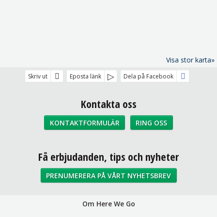
Visa stor karta»
Skriv ut
Eposta länk
Dela på Facebook
Kontakta oss
KONTAKTFORMULÄR
RING OSS
Sociala medier
Få erbjudanden, tips och nyheter
PRENUMERERA PÅ VÅRT NYHETSBREV
Om Here We Go