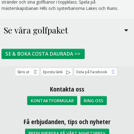
stränder och sina golfbanor i toppklass. Spela på
mästerskapsbanan Hills och systerbanorna Lakes och Ruins.
Se våra golfpaket
SE & BOKA COSTA DAURADA >>
Skriv ut
Eposta länk
Dela på Facebook
Kontakta oss
KONTAKTFORMULÄR
RING OSS
Sociala medier
Få erbjudanden, tips och nyheter
PRENUMERERA PÅ VÅRT NYHETSBREV