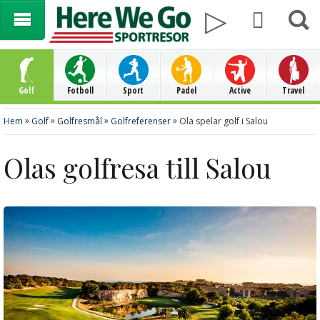
Golf
Fotboll
Sport
Padel
Active
Travel
»
»
»
»
Hem
Golf
Golfresmål
Golfreferenser
Ola spelar golf i Salou
Olas golfresa till Salou