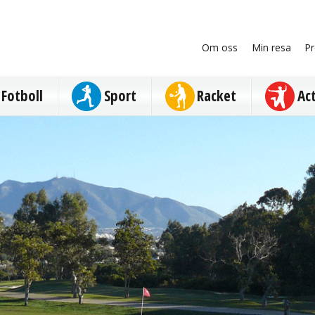
Om oss
Min resa
Pr
Fotboll
Sport
Racket
Ac