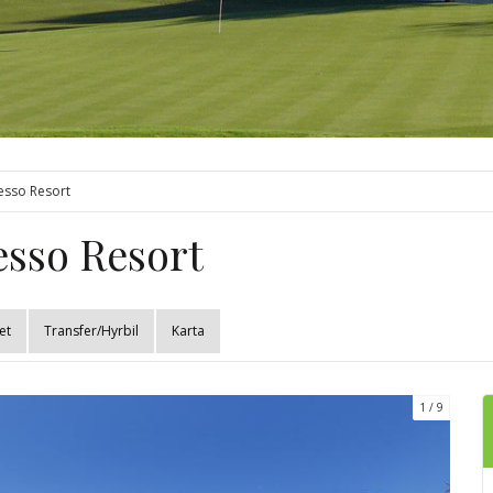
esso Resort
esso Resort
et
Transfer/Hyrbil
Karta
1
9