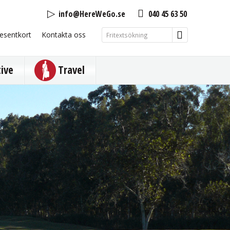
info@HereWeGo.se
040 45 63 50
esentkort
Kontakta oss
tive
Travel