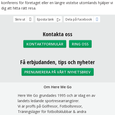
konferens för företaget eller en längre vistelse utomlands hjälper vi
dig att hitta rätt resa.
Skriv ut
Eposta länk
Dela på Facebook
Kontakta oss
KONTAKTFORMULÄR
RING OSS
Sociala medier
Få erbjudanden, tips och nyheter
PRENUMERERA PÅ VÅRT NYHETSBREV
Om Here We Go
Here We Go grundades 1995 och är idag en av
landets ledande sportresearrangörer.
Vi är proffs på Golfresor, Fotbollsresor,
Träningsläger för fotbollsklubbar & andra