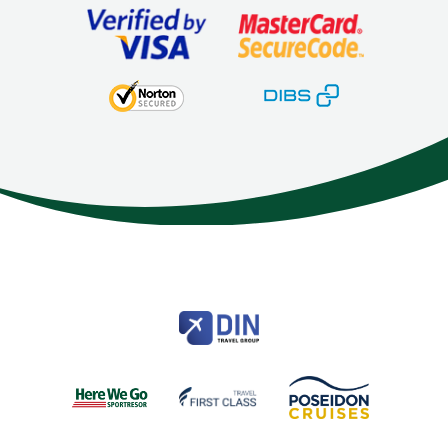
Here We Go
Modemgatan 6
235 39
Vellinge
Telefon
040 45 63 50
info@HereWeGo.se
| ©2026
Org nr 5565262721
Sajtkarta