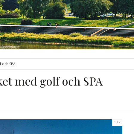
f och SPA
ket med golf och SPA
1
4