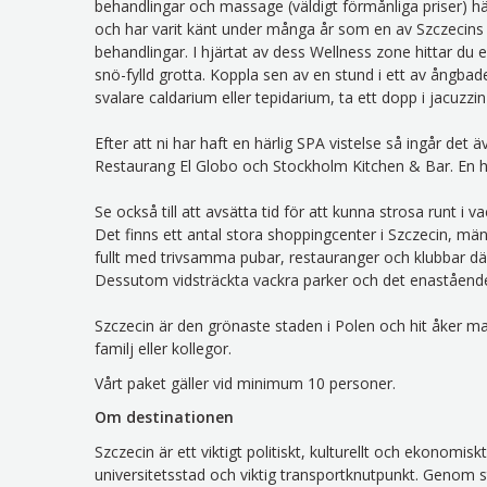
behandlingar och massage (väldigt förmånliga priser) här
och har varit känt under många år som en av Szczecins
behandlingar. I hjärtat av dess Wellness zone hittar du e
snö-fylld grotta. Koppla sen av en stund i ett av ångbad
svalare caldarium eller tepidarium, ta ett dopp i jacuzzi
Efter att ni har haft en härlig SPA vistelse så ingår de
Restaurang El Globo och Stockholm Kitchen & Bar. En h
Se också till att avsätta tid för att kunna strosa runt 
Det finns ett antal stora shoppingcenter i Szczecin, män
fullt med trivsamma pubar, restauranger och klubbar dä
Dessutom vidsträckta vackra parker och det enastående
Szczecin är den grönaste staden i Polen och hit åker ma
familj eller kollegor.
Vårt paket gäller vid minimum 10 personer.
Om destinationen
Szczecin är ett viktigt politiskt, kulturellt och ekonomi
universitetsstad och viktig transportknutpunkt. Genom s