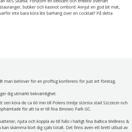
rjan M/S Skania. Förutom en bekväm och effektiv överfart
estauranger, butiker och kasinot ombord. Avnjut en god bit mat,
 varför inte bara köra lite barhäng över en cocktail? På detta
llt man behöver för en proffsig konferens för just ert företag.
ger dig utmärkt bekvämlighet.
t sen köra de ca 60 min till Polens tredje största stad Szczecin och
upphämtade för att ta er till fina Binowo Park GC.
terier, njuta och koppla av till fullo i härligt fina Baltica Wellness &
du kan skämma bort dig själv totalt. Det finns även ett brett utbud av