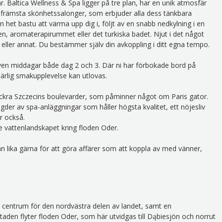
. Baltica Wellness & Spa ligger på tre plan, har en unik atmosfär
 främsta skönhetssalonger, som erbjuder alla dess tänkbara
n het bastu att värma upp dig i, följt av en snabb nedkylning i en
en, aromaterapirummet eller det turkiska badet. Njut i det något
n eller annat. Du bestämmer själv din avkoppling i ditt egna tempo.
t även middagar både dag 2 och 3. Där ni har förbokade bord på
ärlig smakupplevelse kan utlovas.
i vackra Szczecins boulevarder, som påminner något om Paris gator.
gder av spa-anläggningar som håller högsta kvalitet, ett nöjesliv
r också.
 vattenlandskapet kring floden Oder.
n lika gärna för att göra affärer som att koppla av med vänner,
skt centrum för den nordvästra delen av landet, samt en
taden flyter floden Oder, som här utvidgas till Dąbiesjön och norrut