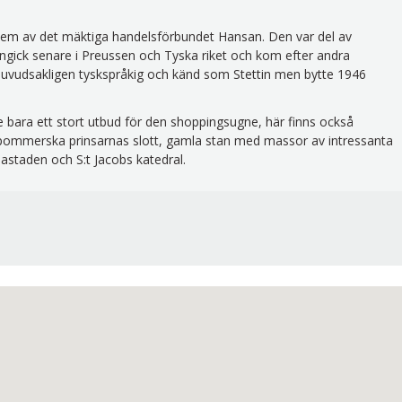
em av det mäktiga handelsförbundet Hansan. Den var del av
gick senare i Preussen och Tyska riket och kom efter andra
45 huvudsakligen tyskspråkig och känd som Stettin men bytte 1946
te bara ett stort utbud för den shoppingsugne, här finns också
e pommerska prinsarnas slott, gamla stan med massor av intressanta
staden och S:t Jacobs katedral.