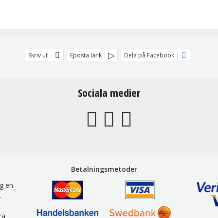
Skriv ut
Eposta länk
Dela på Facebook
Sociala medier
Betalningsmetoder
g en
.
ra