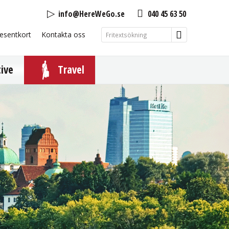
info@HereWeGo.se
040 45 63 50
esentkort
Kontakta oss
tive
Travel