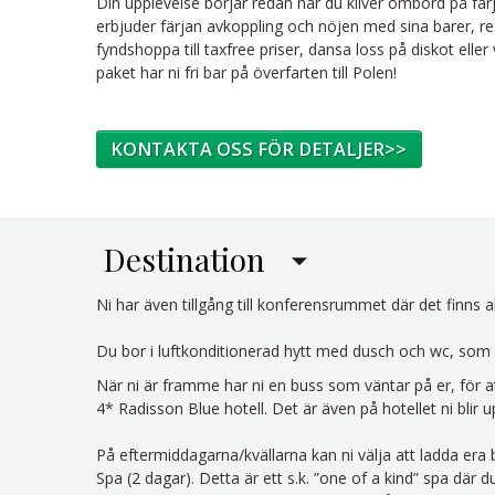
Din upplevelse börjar redan när du kliver ombord på fä
erbjuder färjan avkoppling och nöjen med sina barer, r
fyndshoppa till taxfree priser, dansa loss på diskot eller
paket har ni fri bar på överfarten till Polen!
KONTAKTA OSS FÖR DETALJER>>
Destination
Ni har även tillgång till konferensrummet där det finns a
Du bor i luftkonditionerad hytt med dusch och wc, som 
När ni är framme har ni en buss som väntar på er, för at
4* Radisson Blue hotell. Det är även på hotellet ni blir 
På eftermiddagarna/kvällarna kan ni välja att ladda era bat
Spa (2 dagar). Detta är ett s.k. ”one of a kind” spa där 