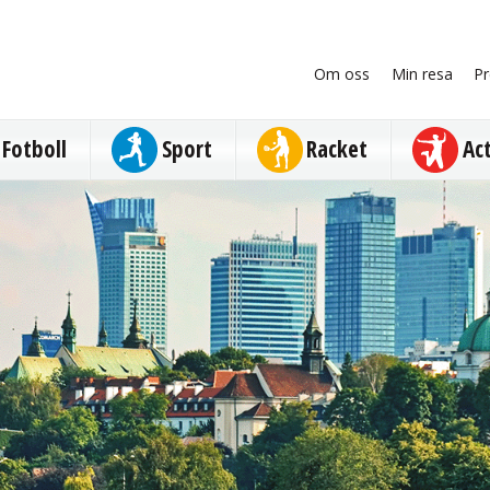
Om oss
Min resa
Pr
Fotboll
Sport
Racket
Ac