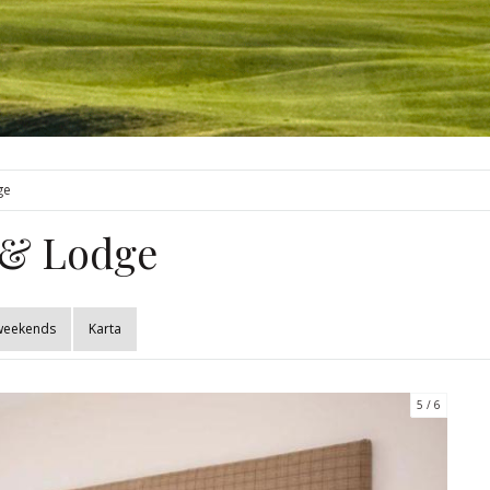
ge
 & Lodge
fweekends
Karta
5
6