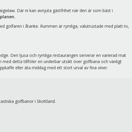
gielaw. Där ni kan avnjuta gästfrihet när den är som bäst i
splanen.
 golfaren i åtanke. Rummen är rymliga, välutrustade med platt-tv,
Lodge. Den ljusa och rymliga restaurangen serverar en varierad mat
 med detta tillföler en underbar utsikt över golfbana och vänligt
pkaffe eller äta middag med ett stort urval av fina viner.
stiska golfbanor i Skottland.