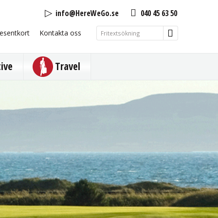
info@HereWeGo.se
040 45 63 50
esentkort
Kontakta oss
tive
Travel