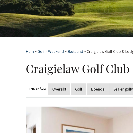
»
»
»
»
Hem
Golf
Weekend
Skottland
Craigielaw Golf Club & Lod
Craigielaw Golf Club
INNEHÅLL:
Översikt
Golf
Boende
Se fler gol