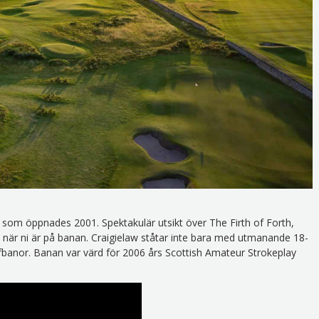
 som öppnades 2001. Spektakulär utsikt över The Firth of Forth,
 när ni är på banan. Craigielaw ståtar inte bara med utmanande 18-
fbanor. Banan var värd för 2006 års Scottish Amateur Strokeplay