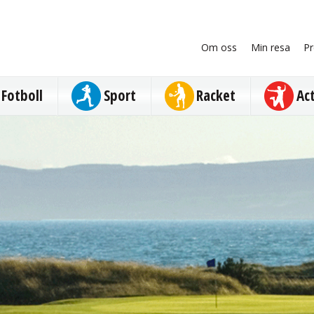
Om oss
Min resa
Pr
Fotboll
Sport
Racket
Ac