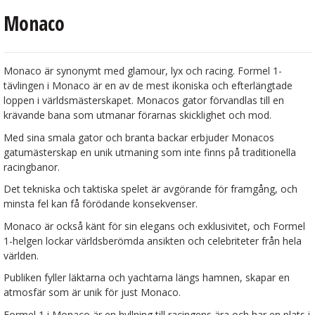
Monaco
Monaco är synonymt med glamour, lyx och racing. Formel 1-
tävlingen i Monaco är en av de mest ikoniska och efterlängtade
loppen i världsmästerskapet. Monacos gator förvandlas till en
krävande bana som utmanar förarnas skicklighet och mod.
Med sina smala gator och branta backar erbjuder Monacos
gatumästerskap en unik utmaning som inte finns på traditionella
racingbanor.
Det tekniska och taktiska spelet är avgörande för framgång, och
minsta fel kan få förödande konsekvenser.
Monaco är också känt för sin elegans och exklusivitet, och Formel
1-helgen lockar världsberömda ansikten och celebriteter från hela
världen.
Publiken fyller läktarna och yachtarna längs hamnen, skapar en
atmosfär som är unik för just Monaco.
Formel 1 i Monaco är en hyllning till racingens ära och har en plats i