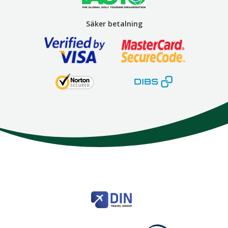
Säker betalning
Here We Go
Modemgatan 6
235 39
Vellinge
Telefon
040 45 63 50
info@HereWeGo.se
| ©2026