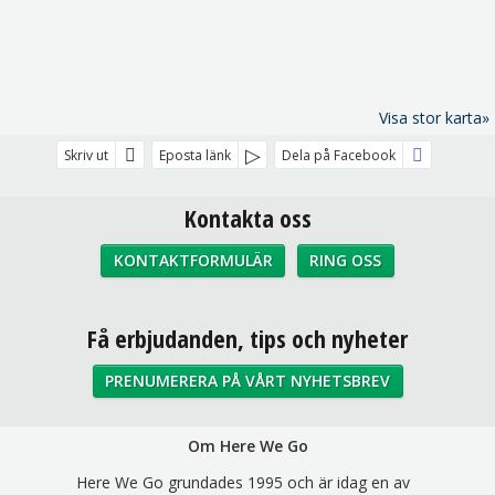
Visa stor karta»
Skriv ut
Eposta länk
Dela på Facebook
Kontakta oss
KONTAKTFORMULÄR
RING OSS
Sociala medier
Få erbjudanden, tips och nyheter
PRENUMERERA PÅ VÅRT NYHETSBREV
Om Here We Go
Here We Go grundades 1995 och är idag en av