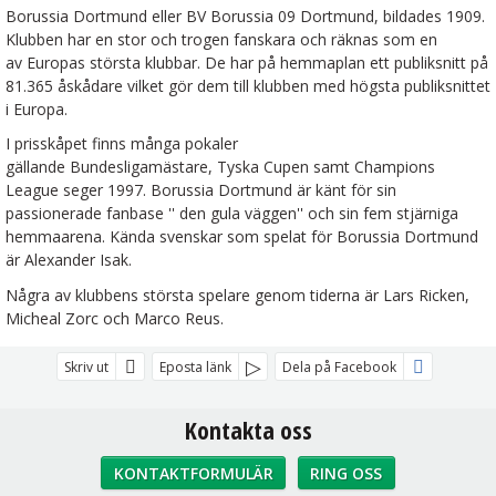
Borussia Dortmund eller BV Borussia 09 Dortmund, bildades 1909.
Klubben har en stor och trogen fanskara och räknas som en
av Europas största klubbar. De har på hemmaplan ett publiksnitt på
81.365 åskådare vilket gör dem till klubben med högsta publiksnittet
i Europa.
I prisskåpet finns många pokaler
gällande Bundesligamästare, Tyska Cupen samt Champions
League seger 1997. Borussia Dortmund är känt för sin
passionerade fanbase '' den gula väggen'' och sin fem stjärniga
hemmaarena. Kända svenskar som spelat för Borussia Dortmund
är Alexander Isak.
Några av klubbens största spelare genom tiderna är Lars Ricken,
Micheal Zorc och Marco Reus.
Skriv ut
Eposta länk
Dela på Facebook
Kontakta oss
KONTAKTFORMULÄR
RING OSS