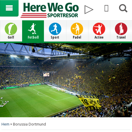
Golf
Fotboll
Sport
Padel
Active
Travel
»
Hem
Borussia Dortmund