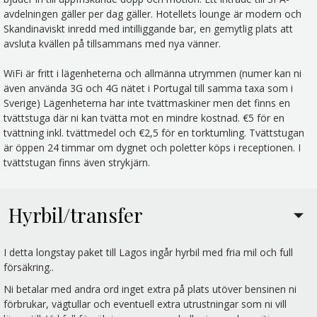
avdelningen gäller per dag gäller. Hotellets lounge är modern och
Skandinaviskt inredd med intilliggande bar, en gemytlig plats att
avsluta kvällen på tillsammans med nya vänner.
WiFi är fritt i lägenheterna och allmänna utrymmen (numer kan ni
även använda 3G och 4G nätet i Portugal till samma taxa som i
Sverige) Lägenheterna har inte tvättmaskiner men det finns en
tvättstuga där ni kan tvätta mot en mindre kostnad. €5 för en
tvättning inkl. tvättmedel och €2,5 för en torktumling. Tvättstugan
är öppen 24 timmar om dygnet och poletter köps i receptionen. I
tvättstugan finns även strykjärn.
Hyrbil/transfer
I detta longstay paket till Lagos ingår hyrbil med fria mil och full
försäkring..
Ni betalar med andra ord inget extra på plats utöver bensinen ni
förbrukar, vägtullar och eventuell extra utrustningar som ni vill