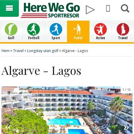
Golf
Fotboll
Sport
Padel
Active
Travel
»
»
»
Hem
Travel
Longstay utan golf
Algarve - Lagos
Algarve - Lagos
1
15