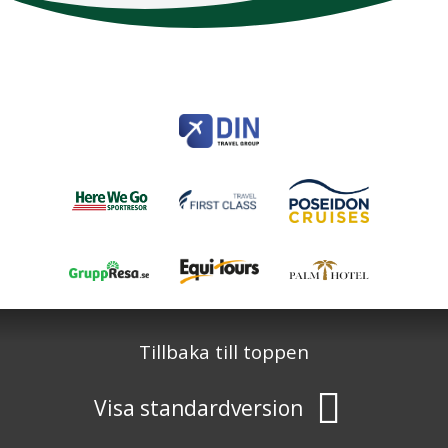
Here We Go
Modemgatan 6
235 39
Vellinge
Telefon
040 45 63 50
info@HereWeGo.se
| ©2026
Org nr 5565262721
Sajtkarta
Tillbaka till toppen
Visa standardversion