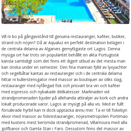
Vill ni bo på gångavstånd till genuina restauranger, kaféer, butiker,
strand och nöjen? Då är Aqualuz en perfekt destination belägen i
de centrala delarna av Algarves gemytligaste ort Lagos. Denna
mysiga ort har trots sin populäritet behållit en äkta Portugisisk
känsla samtidigt som det finns ett digert utbud av det mesta man
kan önska under en semester. Den fina marinan fylld av lyxyachter
och segelbåtar kantas av restauranger och i de centrala delarna
hittar ni kullerstensgator med massor av boutiquer av oliks slag,
restauranger med nyfångad fisk och prisvärt bra vin och kaféer
med espresso och nybakade delikatesser. Marknaden vid
strandpromenaden bjuder på allehanda attiraljer av kork och andra
lokalt producerade varor. Lagos är mysigt på alla vis. Med er fullt
försäkrade hyrbil kan ni dock upptäcka ännu mer. Ta er till fiskebyn
Alvor med massor av fiskrestauranger, nöjesmetropolen Portimao
med kustens mest berömda strandpromenad, Villamoura med alla
golfbanor och Gamla Stan i Faro. Dessutom finns det massor av