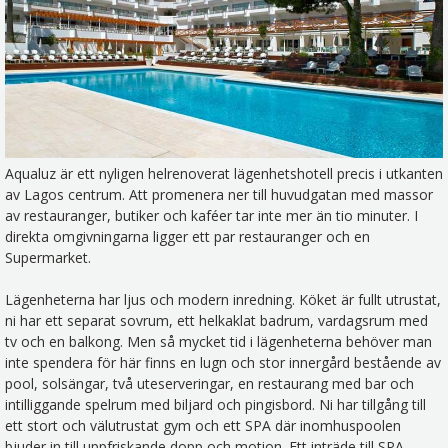
Aqualuz är ett nyligen helrenoverat lägenhetshotell precis i utkanten
av Lagos centrum. Att promenera ner till huvudgatan med massor
av restauranger, butiker och kaféer tar inte mer än tio minuter. I
direkta omgivningarna ligger ett par restauranger och en
Supermarket.
Lägenheterna har ljus och modern inredning. Köket är fullt utrustat,
ni har ett separat sovrum, ett helkaklat badrum, vardagsrum med
tv och en balkong. Men så mycket tid i lägenheterna behöver man
inte spendera för här finns en lugn och stor innergård bestående av
pool, solsängar, två uteserveringar, en restaurang med bar och
intilliggande spelrum med biljard och pingisbord. Ni har tillgång till
ett stort och välutrustat gym och ett SPA där inomhuspoolen
bjuder in till uppfriskande dopp och motion. Ett inträde till SPA-