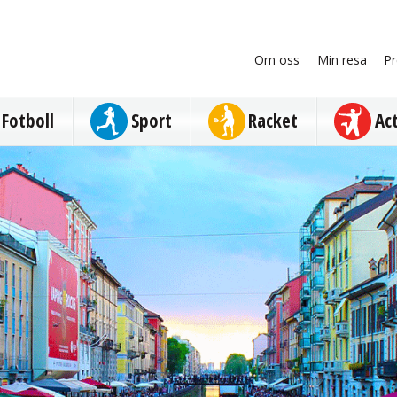
Om oss
Min resa
Pr
Fotboll
Sport
Racket
Ac