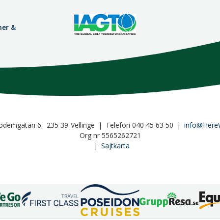
mer &
odemgatan 6
235 39
Vellinge
Telefon
040 45 63 50
info@Here
Org nr 5565262721
Sajtkarta