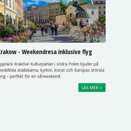
Krakow - Weekendresa inklusive flyg
pptäck Kraków! Kulturpärlan i södra Polen bjuder på
edeltida stadskärna, kyrkor, konst och Europas största
org – perfekt för en vårweekend.
LÄS MER »