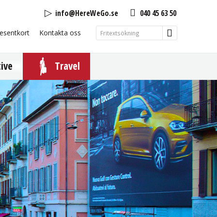
info@HereWeGo.se
040 45 63 50
esentkort
Kontakta oss
tive
Travel