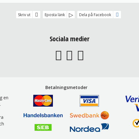
Skriv ut
Eposta länk
Dela på Facebook
Sociala medier
Betalningsmetoder
g en
.
ra
ch