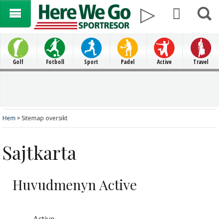
Golf
Fotboll
Sport
Padel
Active
Travel
»
Hem
Sitemap oversikt
Sajtkarta
Huvudmenyn Active
Active