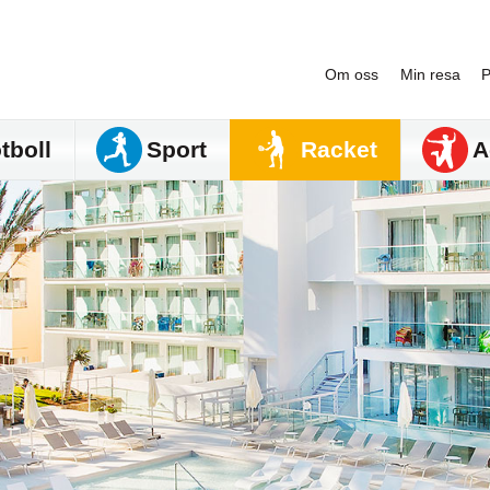
Om oss
Min resa
P
tboll
Sport
Racket
A