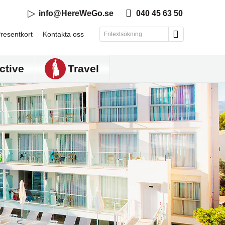
info@HereWeGo.se
040 45 63 50
resentkort
Kontakta oss
ctive
Travel