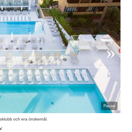
Pause
nisklubb och era önskemål.
a
!