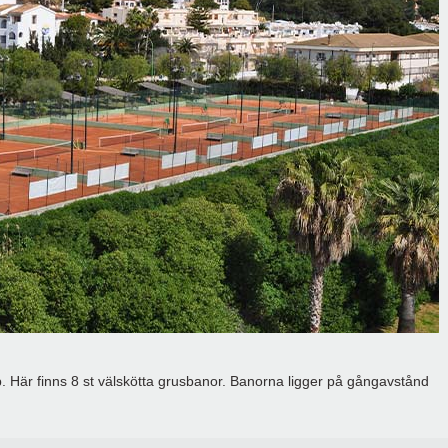
. Här finns 8 st välskötta grusbanor. Banorna ligger på gångavstånd