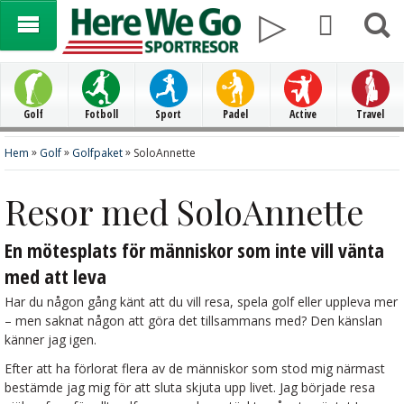
Golf
Fotboll
Sport
Padel
Active
Travel
»
»
»
Hem
Golf
Golfpaket
SoloAnnette
Resor med SoloAnnette
En mötesplats för människor som inte vill vänta
med att leva
Har du någon gång känt att du vill resa, spela golf eller uppleva mer
– men saknat någon att göra det tillsammans med? Den känslan
känner jag igen.
Efter att ha förlorat flera av de människor som stod mig närmast
bestämde jag mig för att sluta skjuta upp livet. Jag började resa