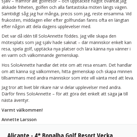
själv – framför allt golfresor – och upptäckte något oväntat.Jag
älskade friheten, golfen och alla fantastiska möten längs vägen.
Samtidigt såg jag hur många, precis som jag, reste ensamma. Vid
frukosten, middagen eller efter golfrundan fanns ofta en längtan
efter någon att dela dagens upplevelser med.
Det var då idén till SoloAnnette föddes. Jag ville skapa den
mötesplats som jag själv hade saknat – där människor enkelt kan
resa, spela golf, upptäcka nya platser och lära känna nya vänner i
en varm och välkomnande gemenskap.
Hos SoloAnnette handlar det inte om att resa ensam. Det handlar
om att känna sig välkommen, hitta gemenskap och skapa minnen
tillsammans med andra människor som inte vill vänta med att leva.
Jag tror att livet blir rikare när vi delar upplevelser med andra.
Därför finns SoloAnnette – för att göra det enkelt att säga
ja
till
nästa äventyr.
Varmt välkommen!
Annette Larsson
Alicante - 4* Bonalba Golf Resort Vecka