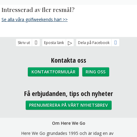
Intresserad av fler resmål?
Se alla våra golfweekends här! >>
Skriv ut
Eposta länk
Dela på Facebook
Kontakta oss
KONTAKTFORMULÄR
RING OSS
Sociala medier
Få erbjudanden, tips och nyheter
PRENUMERERA PÅ VÅRT NYHETSBREV
Om Here We Go
Here We Go grundades 1995 och är idag en av