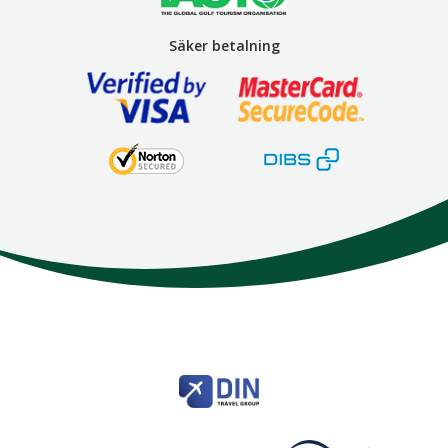
Säker betalning
Here We Go
Modemgatan 6
235 39
Vellinge
Telefon
040 45 63 50
info@HereWeGo.se
| ©2026