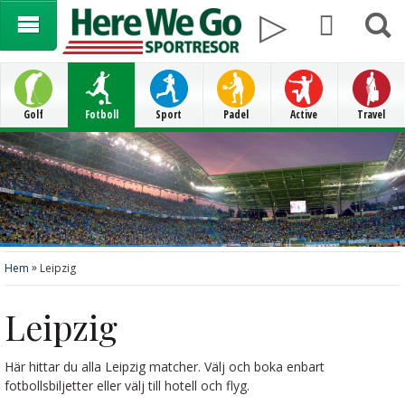
Golf
Fotboll
Sport
Padel
Active
Travel
»
Hem
Leipzig
Leipzig
Här hittar du alla Leipzig matcher. Välj och boka enbart
fotbollsbiljetter eller välj till hotell och flyg.