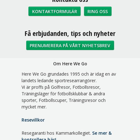
KONTAKTFORMULÄR
RING OSS
Sociala medier
Få erbjudanden, tips och nyheter
PRENUMERERA PÅ VÅRT NYHETSBREV
Om Here We Go
Here We Go grundades 1995 och är idag en av
landets ledande sportresearrangörer.
Vi är proffs på Golfresor, Fotbollsresor,
Träningsläger för fotbollsklubbar & andra
sporter, Fotbollscuper, Träningsresor och
mycket mer.
Resevillkor
Resegaranti hos Kammarkollegiet.
Se mer &
kontrollera här!