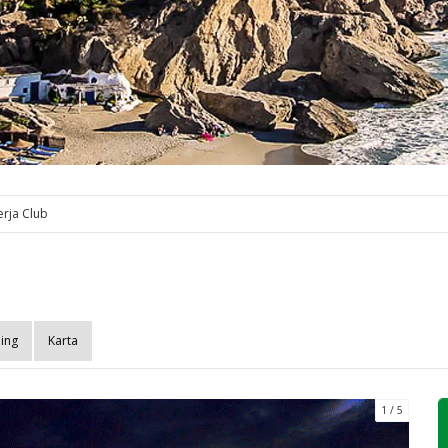
erja Club
ing
Karta
1
5