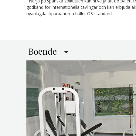
I Nerja på spanska solkusten kan ni välja att bo på ett tre
godkänd för internationella tävlingar och kan erbjuda all
nyanlagda löparbanorna håller OS-standard.
Boende