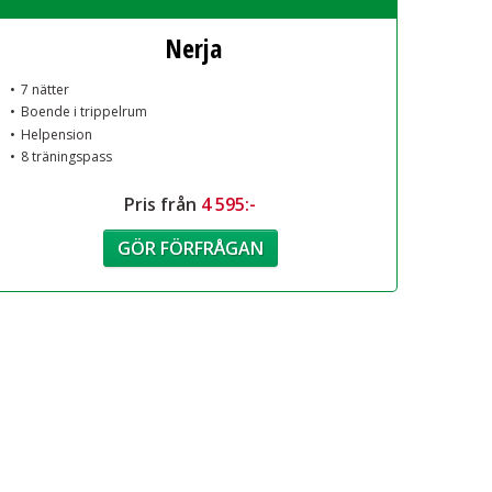
Nerja
7 nätter
Boende i trippelrum
Helpension
8 träningspass
Pris från
4 595:-
GÖR FÖRFRÅGAN