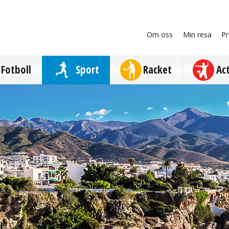
Om oss
Min resa
Pr
Fotboll
Sport
Racket
Ac