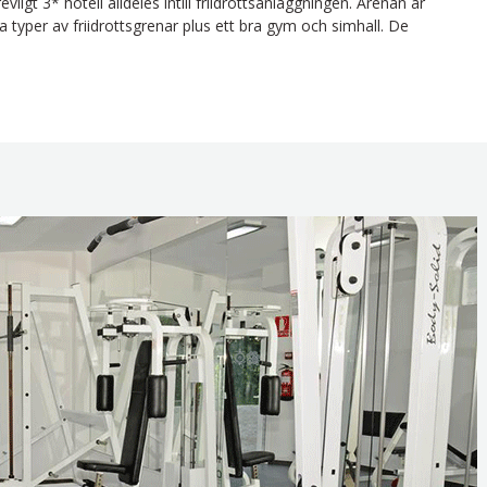
vligt 3* hotell alldeles intill friidrottsanläggningen. Arenan är
a typer av friidrottsgrenar plus ett bra gym och simhall. De