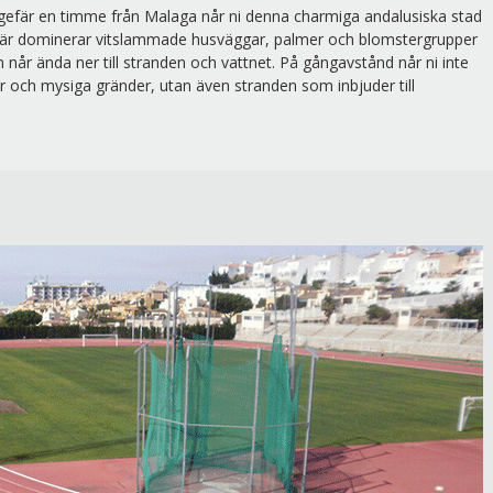
Ungefär en timme från Malaga når ni denna charmiga andalusiska stad
. Här dominerar vitslammade husväggar, palmer och blomstergrupper
år ända ner till stranden och vattnet. På gångavstånd når ni inte
r och mysiga gränder, utan även stranden som inbjuder till