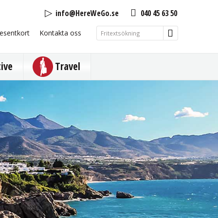
info@HereWeGo.se
040 45 63 50
esentkort
Kontakta oss
tive
Travel