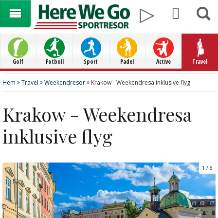
Golf
Fotboll
Sport
Padel
Active
Travel
»
»
»
Hem
Travel
Weekendresor
Krakow - Weekendresa inklusive flyg
Krakow - Weekendresa
inklusive flyg
1
8