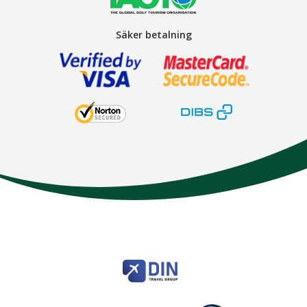
Säker betalning
Here We Go
Modemgatan 6
235 39
Vellinge
Telefon
040 45 63 50
info@HereWeGo.se
| ©2026