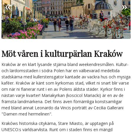
Möt våren i kulturpärlan Kraków
Kraków är en klart lysande stjärna bland weekendresmålen. Kultur-
och lärdomsstaden i södra Polen har en välbevarad medeltida
stadskärna med kullerstensgator kantade av vackra hus och mysiga
kaféer. Kraków är känt som kyrkornas stad, vilket ni snart blir varse
om när ni flanerar runt i en av Polens äldsta städer. Kyrkor finns i
nästan varje kvarter! Mariakyrkan (koscicol Mariacki) är en av de
främsta landmärkena. Det finns även förnämliga konstsamligar
med bland annat Leonardo da Vincis porträtt av Cecilia Gallerani
"Damen med hermelinen".
Krakóws historiska citykärna, Stare Miasto, är upptagen på
UNESCO:s världsarvlista. Runt om i staden finns en mängd