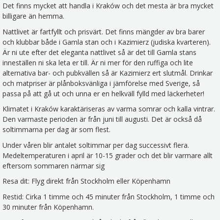
Det finns mycket att handla i Kraków och det mesta är bra mycket
billigare än hemma.
Nattlivet är fartfyllt och prisvärt. Det finns mängder av bra barer
och klubbar både i Gamla stan och i Kazimierz (judiska kvarteren).
Är ni ute efter det eleganta nattlivet så är det till Gamla stans
inneställen ni ska leta er till. Är ni mer för den ruffiga och lite
alternativa bar- och pubkvällen så är Kazimierz ert slutmål. Drinkar
och matpriser är plånboksvänliga i jämförelse med Sverige, så
passa på att gå ut och unna er en helkväll fylld med läckerheter!
Klimatet i Kraków karaktäriseras av varma somrar och kalla vintrar.
Den varmaste perioden är från juni till augusti. Det är också då
soltimmarna per dag är som flest.
Under våren blir antalet soltimmar per dag successivt flera.
Medeltemperaturen i april är 10-15 grader och det blir varmare allt
eftersom sommaren närmar sig
Resa dit: Flyg direkt från Stockholm eller Köpenhamn
Restid: Cirka 1 timme och 45 minuter från Stockholm, 1 timme och
30 minuter från Köpenhamn.