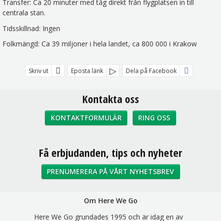
Transfer: Ca 20 minuter med tåg direkt från flygplatsen in till
centrala stan.
Tidsskillnad: Ingen
Folkmängd: Ca 39 miljoner i hela landet, ca 800 000 i Krakow
Skriv ut
Eposta länk
Dela på Facebook
Kontakta oss
KONTAKTFORMULÄR
RING OSS
Sociala medier
Få erbjudanden, tips och nyheter
PRENUMERERA PÅ VÅRT NYHETSBREV
Om Here We Go
Here We Go grundades 1995 och är idag en av