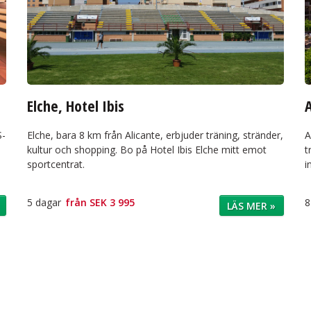
Elche, Hotel Ibis
A
S-
Elche, bara 8 km från Alicante, erbjuder träning, stränder,
A
kultur och shopping. Bo på Hotel Ibis Elche mitt emot
t
sportcentrat.
i
5 dagar
från
SEK 3 995
8
LÄS MER »