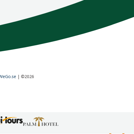
WeGo.se
| ©2026