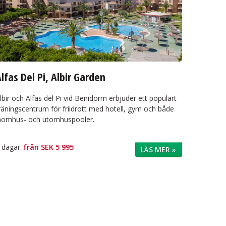
lfas Del Pi, Albir Garden
lbir och Alfas del Pi vid Benidorm erbjuder ett populärt
räningscentrum för friidrott med hotell, gym och både
nomhus- och utomhuspooler.
 dagar
från
SEK 5 995
LÄS MER »