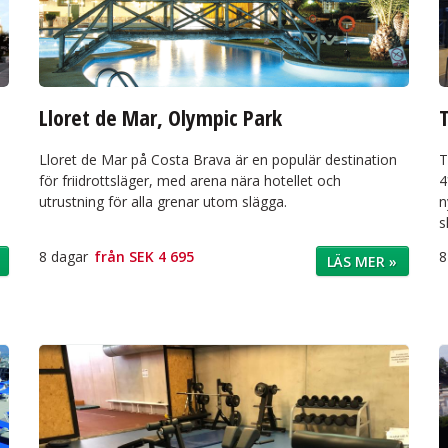
Lloret de Mar, Olympic Park
Lloret de Mar på Costa Brava är en populär destination
T
för friidrottsläger, med arena nära hotellet och
4
utrustning för alla grenar utom slägga.
n
s
8 dagar
från
SEK 4 695
8
LÄS MER »