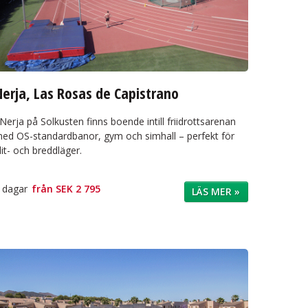
erja, Las Rosas de Capistrano
 Nerja på Solkusten finns boende intill friidrottsarenan
ed OS-standardbanor, gym och simhall – perfekt för
lit- och breddläger.
 dagar
från
SEK 2 795
LÄS MER »