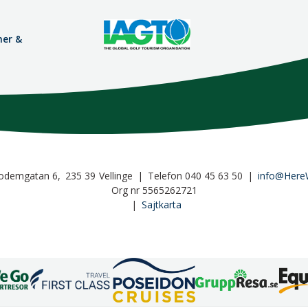
mer &
odemgatan 6
235 39
Vellinge
Telefon
040 45 63 50
info@Here
Org nr 5565262721
Sajtkarta