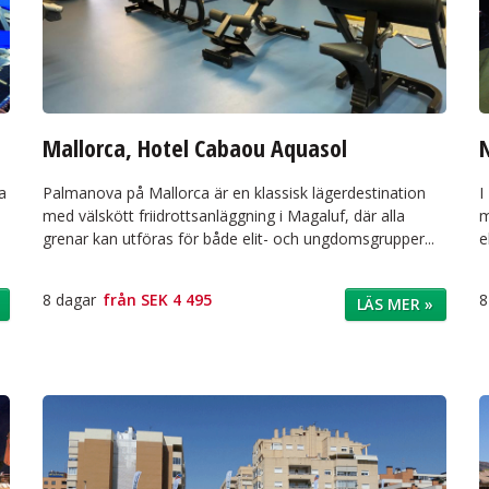
Mallorca, Hotel Cabaou Aquasol
N
a
Palmanova på Mallorca är en klassisk lägerdestination
I
med välskött friidrottsanläggning i Magaluf, där alla
m
grenar kan utföras för både elit- och ungdomsgrupper...
e
8 dagar
från
SEK 4 495
8
LÄS MER »