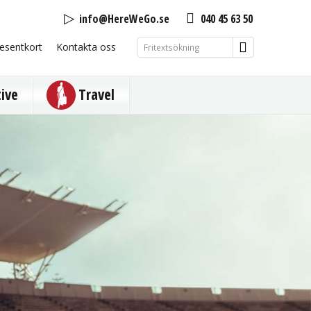
info@HereWeGo.se
040 45 63 50
esentkort
Kontakta oss
tive
Travel