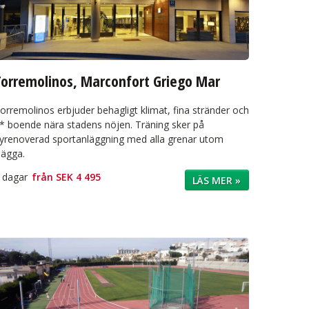
Torremolinos, Marconfort Griego Mar
orremolinos erbjuder behagligt klimat, fina stränder och
* boende nära stadens nöjen. Träning sker på
yrenoverad sportanläggning med alla grenar utom
lägga.
 dagar
från
SEK 4 495
LÄS MER »