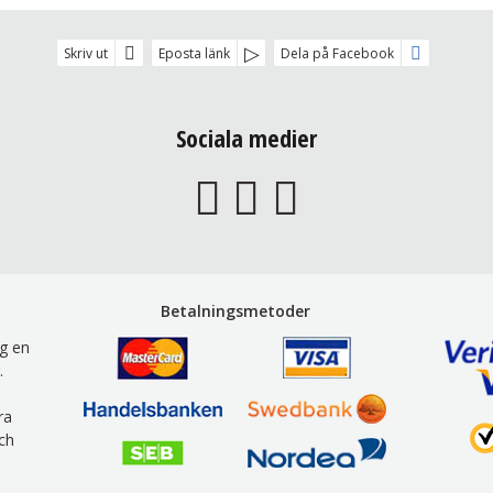
Skriv ut
Eposta länk
Dela på Facebook
Sociala medier
Betalningsmetoder
g en
.
ra
ch