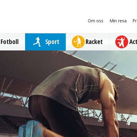
Om oss
Min resa
Pr
Fotboll
Sport
Racket
Ac