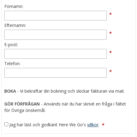
Förnamn:
*
Efternamn:
*
E-post:
*
Telefon:
*
BOKA
- Vi bekräftar din bokning och skickar fakturan via mail.
GÖR FÖRFRÅGAN
- Används när du har skrivit en fråga i fältet
för Övriga önskemål.
Jag har läst och godkänt Here We Go's
villkor
.
*