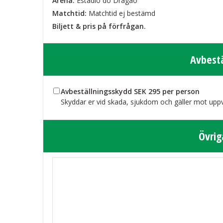
Arena:
Estádio do Dragão
Matchtid:
Matchtid ej bestämd
Biljett & pris på förfrågan.
Avbest
Avbeställningsskydd SEK 295 per person
Skyddar er vid skada, sjukdom och gäller mot uppv
Övrig