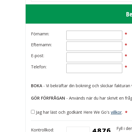
Be
Förnamn:
*
Efternamn:
*
E-post:
*
Telefon:
*
BOKA
- Vi bekräftar din bokning och skickar fakturan 
GÖR FÖRFRÅGAN
- Används när du har skrivit en fråg
Jag har läst och godkänt Here We Go's
villkor
.
*
Fyll i d
Kontrollkod: