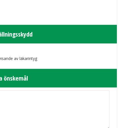
ällningsskydd
isande av läkarintyg
a önskemål