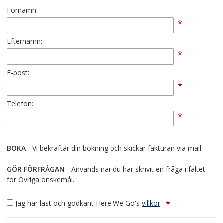
Förnamn:
*
Efternamn:
*
E-post:
*
Telefon:
*
BOKA
- Vi bekräftar din bokning och skickar fakturan via mail.
GÖR FÖRFRÅGAN
- Används när du har skrivit en fråga i fältet
för Övriga önskemål.
Jag har läst och godkänt Here We Go's
villkor
.
*