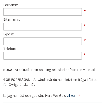
Förnamn:
*
Efternamn:
*
E-post:
*
Telefon:
*
BOKA
- Vi bekräftar din bokning och skickar fakturan via mail.
GÖR FÖRFRÅGAN
- Används när du har skrivit en fråga i fältet
för Övriga önskemål.
Jag har läst och godkänt Here We Go's
villkor
.
*