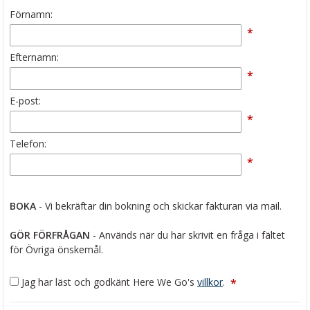
Förnamn:
*
Efternamn:
*
E-post:
*
Telefon:
*
BOKA
- Vi bekräftar din bokning och skickar fakturan via mail.
GÖR FÖRFRÅGAN
- Används när du har skrivit en fråga i fältet
för Övriga önskemål.
Jag har läst och godkänt Here We Go's
villkor
.
*