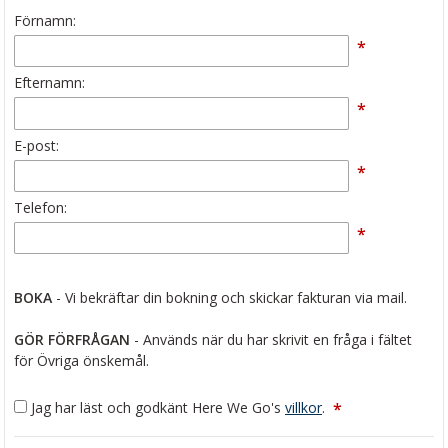
Förnamn:
*
Efternamn:
*
E-post:
*
Telefon:
*
BOKA
- Vi bekräftar din bokning och skickar fakturan via mail.
GÖR FÖRFRÅGAN
- Används när du har skrivit en fråga i fältet
för Övriga önskemål.
Jag har läst och godkänt Here We Go's
villkor
.
*