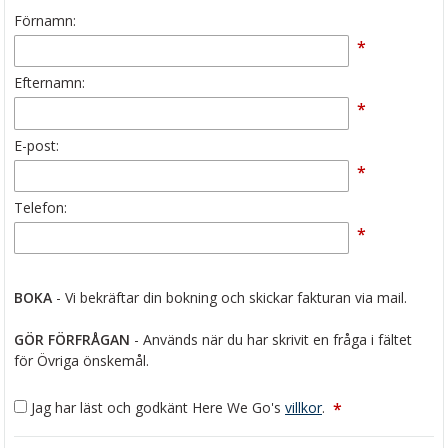
Förnamn:
*
Efternamn:
*
E-post:
*
Telefon:
*
BOKA
- Vi bekräftar din bokning och skickar fakturan via mail.
GÖR FÖRFRÅGAN
- Används när du har skrivit en fråga i fältet
för Övriga önskemål.
Jag har läst och godkänt Here We Go's
villkor
.
*