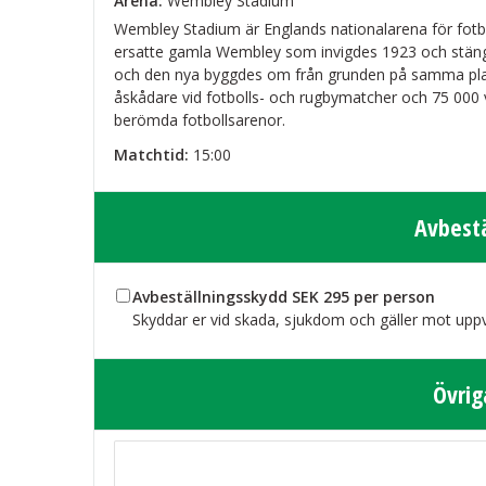
Arena:
Wembley Stadium
Wembley Stadium är Englands nationalarena för fotb
ersatte gamla Wembley som invigdes 1923 och stän
och den nya byggdes om från grunden på samma plat
åskådare vid fotbolls- och rugbymatcher och 75 000
berömda fotbollsarenor.
Matchtid:
15:00
Avbest
Avbeställningsskydd SEK 295 per person
Skyddar er vid skada, sjukdom och gäller mot uppv
Övrig