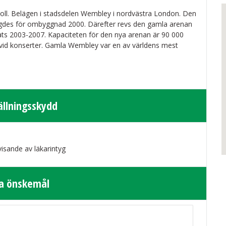
oll. Belägen i stadsdelen Wembley i nordvästra London. Den
gdes för ombyggnad 2000. Därefter revs den gamla arenan
s 2003-2007. Kapaciteten för den nya arenan är 90 000
 vid konserter. Gamla Wembley var en av världens mest
ällningsskydd
isande av läkarintyg
a önskemål